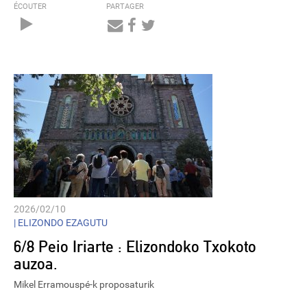
ÉCOUTER
PARTAGER
Audio
Player
2026/02/10
|
ELIZONDO EZAGUTU
6/8 Peio Iriarte : Elizondoko Txokoto
auzoa.
Mikel Erramouspé-k proposaturik