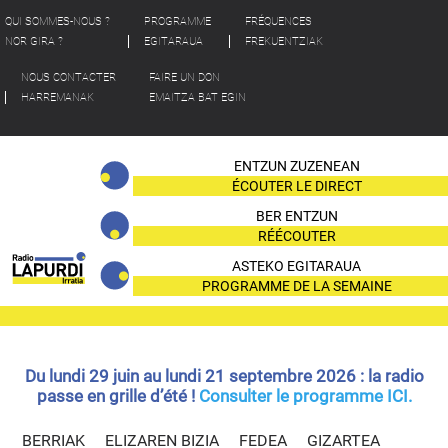
QUI SOMMES-NOUS ?
PROGRAMME
FRÉQUENCES
NOR GIRA ?
EGITARAUA
FREKUENTZIAK
NOUS CONTACTER
FAIRE UN DON
HARREMANAK
EMAITZA BAT EGIN
ENTZUN ZUZENEAN
ÉCOUTER LE DIRECT
BER ENTZUN
RÉÉCOUTER
ASTEKO EGITARAUA
PROGRAMME DE LA SEMAINE
Du lundi 29 juin au lundi 21 septembre 2026 : la radio
passe en grille d’été !
Consulter le programme ICI.
BERRIAK
ELIZAREN BIZIA
FEDEA
GIZARTEA