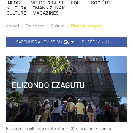
INFOS
VIE DE L’EGLISE
FOI
SOCIÉTÉ
KULTURA
EMANKIZUNAK
CULTURE
MAGAZINES
Accueil
\
Emissions
\
Culture
\
Elizondo ezagutu
S'ABONNER À L'ÉMISSION
DURÉE 10 MIN
ELIZONDO EZAGUTU
Euskalzalen biltzarrak antolaturik 2025 ko udan, Elizondo