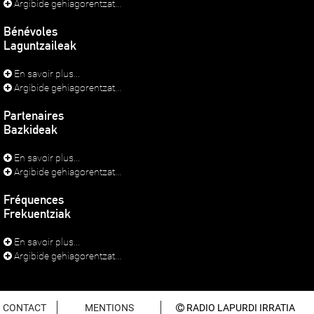
Argibide gehiagorentzat...
Bénévoles
Laguntzaileak
En savoir plus...
Argibide gehiagorentzat...
Partenaires
Bazkideak
En savoir plus...
Argibide gehiagorentzat...
Fréquences
Frekuentziak
En savoir plus...
Argibide gehiagorentzat...
CONTACT
MENTIONS
RADIO LAPURDI IRRATIA