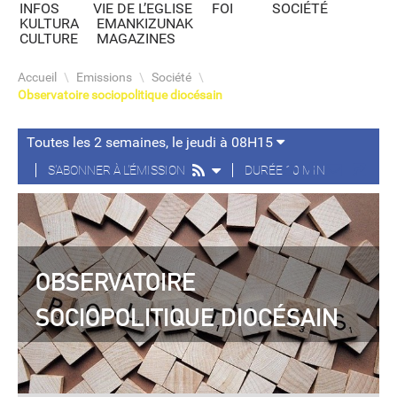
INFOS
VIE DE L’EGLISE
FOI
SOCIÉTÉ
KULTURA
EMANKIZUNAK
CULTURE
MAGAZINES
Accueil
\
Emissions
\
Société
\
Observatoire sociopolitique diocésain
Toutes les 2 semaines, le jeudi à 08H15
S'ABONNER À L'ÉMISSION
DURÉE 10 MIN
OBSERVATOIRE
SOCIOPOLITIQUE DIOCÉSAIN