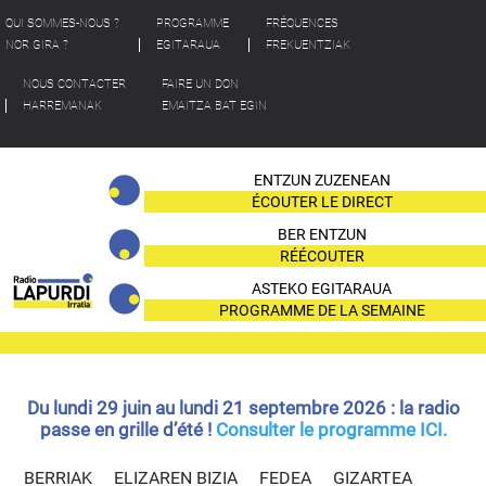
QUI SOMMES-NOUS ?
PROGRAMME
FRÉQUENCES
NOR GIRA ?
EGITARAUA
FREKUENTZIAK
NOUS CONTACTER
FAIRE UN DON
HARREMANAK
EMAITZA BAT EGIN
ENTZUN ZUZENEAN
ÉCOUTER LE DIRECT
BER ENTZUN
RÉÉCOUTER
ASTEKO EGITARAUA
PROGRAMME DE LA SEMAINE
Du lundi 29 juin au lundi 21 septembre 2026 : la radio
passe en grille d’été !
Consulter le programme ICI.
BERRIAK
ELIZAREN BIZIA
FEDEA
GIZARTEA