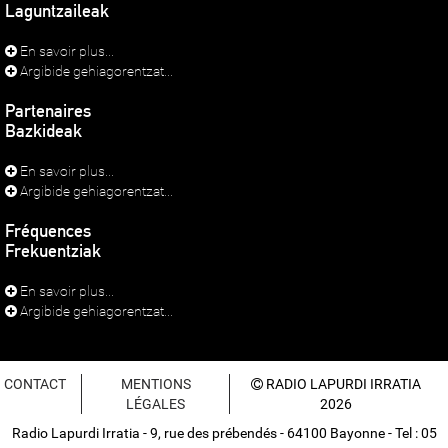
Laguntzaileak
En savoir plus...
Argibide gehiagorentzat...
Partenaires
Bazkideak
En savoir plus...
Argibide gehiagorentzat...
Fréquences
Frekuentziak
En savoir plus...
Argibide gehiagorentzat...
CONTACT
MENTIONS
RADIO LAPURDI IRRATIA
LÉGALES
2026
Radio Lapurdi Irratia - 9, rue des prébendés - 64100 Bayonne - Tel : 05