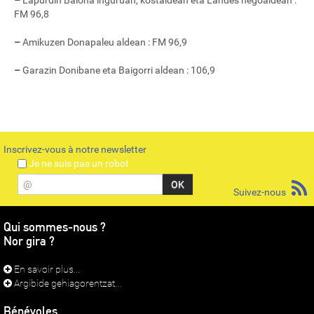
–
Lapurdin Baiona inguruan, kostaldean eta Landes hegoaldean :
FM 96,8
–
Amikuzen Donapaleu aldean : FM 96,9
–
Garazin Donibane eta Baigorri aldean : 106,9
Inscrivez-vous à notre newsletter
Je ne suis pas un robot
@
Suivez-nous
Qui sommes-nous ?
Nor gira ?
En savoir plus...
Argibide gehiagorentzat...
Bénévoles