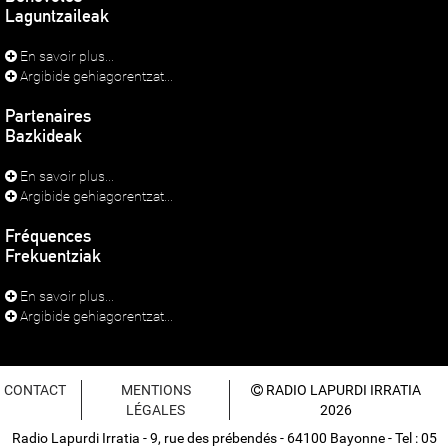
Laguntzaileak
En savoir plus...
Argibide gehiagorentzat...
Partenaires
Bazkideak
En savoir plus...
Argibide gehiagorentzat...
Fréquences
Frekuentziak
En savoir plus...
Argibide gehiagorentzat...
CONTACT
MENTIONS
RADIO LAPURDI IRRATIA
LÉGALES
2026
Radio Lapurdi Irratia - 9, rue des prébendés - 64100 Bayonne - Tel : 05