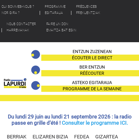
QUI SOMMES-NOUS ?
PROGRAMME
FRÉQUENCES
NOR GIRA ?
EGITARAUA
FREKUENTZIAK
NOUS CONTACTER
FAIRE UN DON
HARREMANAK
EMAITZA BAT EGIN
ENTZUN ZUZENEAN
ÉCOUTER LE DIRECT
BER ENTZUN
RÉÉCOUTER
ASTEKO EGITARAUA
PROGRAMME DE LA SEMAINE
Du lundi 29 juin au lundi 21 septembre 2026 : la radio
passe en grille d’été !
Consulter le programme ICI.
BERRIAK
ELIZAREN BIZIA
FEDEA
GIZARTEA