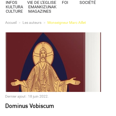
INFOS
VIE DE L’EGLISE
FOI
SOCIÉTÉ
KULTURA
EMANKIZUNAK
CULTURE
MAGAZINES
Accueil
>
Les auteurs
>
Monseigneur Marc Aillet
Dernier ajout : 18 juin 2022.
Dominus Vobiscum