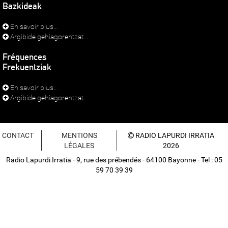
Bazkideak
En savoir plus...
Argibide gehiagorentzat...
Fréquences
Frekuentziak
En savoir plus...
Argibide gehiagorentzat...
CONTACT
MENTIONS
RADIO LAPURDI IRRATIA
LÉGALES
2026
Radio Lapurdi Irratia - 9, rue des prébendés - 64100 Bayonne - Tel : 05
59 70 39 39