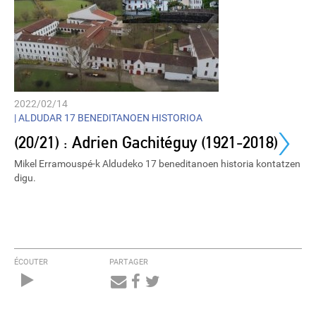
2022/02/14
›
|
ALDUDAR 17 BENEDITANOEN HISTORIOA
(20/21) : Adrien Gachitéguy (1921-2018)
Mikel Erramouspé-k Aldudeko 17 beneditanoen historia kontatzen
digu.
ÉCOUTER
PARTAGER
Audio
Player