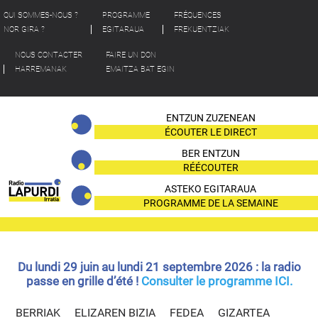
QUI SOMMES-NOUS ?
PROGRAMME
FRÉQUENCES
NOR GIRA ?
EGITARAUA
FREKUENTZIAK
NOUS CONTACTER
FAIRE UN DON
HARREMANAK
EMAITZA BAT EGIN
ENTZUN ZUZENEAN
ÉCOUTER LE DIRECT
BER ENTZUN
RÉÉCOUTER
ASTEKO EGITARAUA
PROGRAMME DE LA SEMAINE
Du lundi 29 juin au lundi 21 septembre 2026 : la radio
passe en grille d’été !
Consulter le programme ICI.
BERRIAK
ELIZAREN BIZIA
FEDEA
GIZARTEA