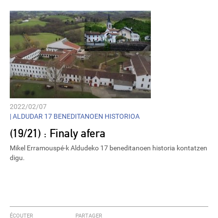
2022/02/07
|
ALDUDAR 17 BENEDITANOEN HISTORIOA
(19/21) : Finaly afera
Mikel Erramouspé-k Aldudeko 17 beneditanoen historia kontatzen
digu.
ÉCOUTER
PARTAGER