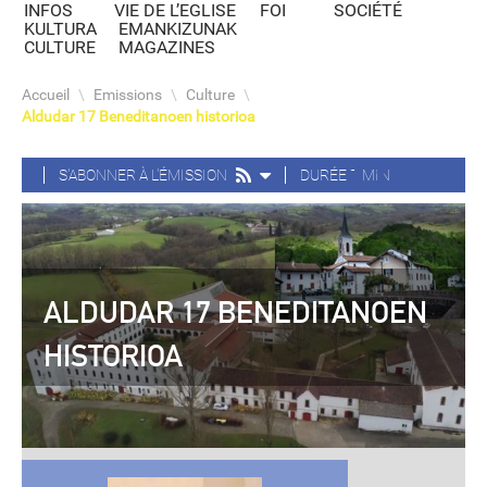
INFOS
VIE DE L’EGLISE
FOI
SOCIÉTÉ
KULTURA
EMANKIZUNAK
CULTURE
MAGAZINES
Accueil
\
Emissions
\
Culture
\
Aldudar 17 Beneditanoen historioa
S'ABONNER À L'ÉMISSION
DURÉE 7 MIN
ALDUDAR 17 BENEDITANOEN
HISTORIOA