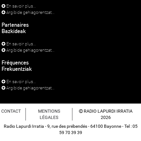
En savoir plus...
Argibide gehiagorentzat...
Partenaires
Bazkideak
En savoir plus...
Argibide gehiagorentzat...
Fréquences
Frekuentziak
En savoir plus...
Argibide gehiagorentzat...
CONTACT
MENTIONS
RADIO LAPURDI IRRATIA
LÉGALES
2026
Radio Lapurdi Irratia - 9, rue des prébendés - 64100 Bayonne - Tel : 05
59 70 39 39