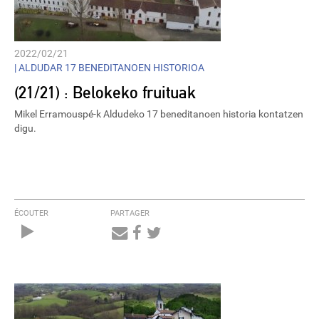
2022/02/21
|
ALDUDAR 17 BENEDITANOEN HISTORIOA
(21/21) : Belokeko fruituak
Mikel Erramouspé-k Aldudeko 17 beneditanoen historia kontatzen
digu.
ÉCOUTER
PARTAGER
Audio
Player