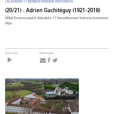
|
ALDUDAR 17 BENEDITANOEN HISTORIOA
(20/21) : Adrien Gachitéguy (1921-2018)
Mikel Erramouspé-k Aldudeko 17 beneditanoen historia kontatzen
digu.
ÉCOUTER
PARTAGER
Audio
Player