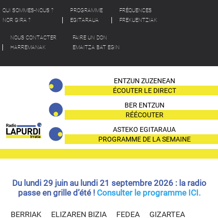
QUI SOMMES-NOUS ?
PROGRAMME
FRÉQUENCES
NOR GIRA ?
EGITARAUA
FREKUENTZIAK
NOUS CONTACTER
FAIRE UN DON
HARREMANAK
EMAITZA BAT EGIN
ENTZUN ZUZENEAN
ÉCOUTER LE DIRECT
BER ENTZUN
RÉÉCOUTER
ASTEKO EGITARAUA
PROGRAMME DE LA SEMAINE
Du lundi 29 juin au lundi 21 septembre 2026 : la radio
passe en grille d’été !
Consulter le programme ICI.
BERRIAK
ELIZAREN BIZIA
FEDEA
GIZARTEA