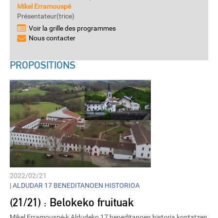
Mikel Erramouspé
Présentateur(trice)
Voir la grille des programmes
Nous contacter
PROPOSITIONS
2022/02/21
|
ALDUDAR 17 BENEDITANOEN HISTORIOA
(21/21) : Belokeko fruituak
Mikel Erramouspé-k Aldudeko 17 beneditanoen historia kontatzen