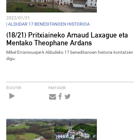
2022/01/31
|
ALDUDAR 17 BENEDITANOEN HISTORIOA
(18/21) Pritxiaineko Arnaud Laxague eta
Mentako Theophane Ardans
Mikel Erramouspé-k Aldudeko 17 beneditanoen historia kontatzen
digu.
ÉCOUTER
PARTAGER
Audio
Player