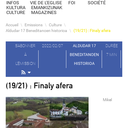
INFOS
VIE DE L’EGLISE
FOI
SOCIÉTÉ
KULTURA
EMANKIZUNAK
CULTURE
MAGAZINES
Accueil
\
Emissions
\
Culture
\
Aldudar 17 Beneditanoen historioa
\
(19/21) : Finaly afera
S'ABONNER
2022/02/07
ALDUDAR 17
DURÉE
À
BENEDITANOEN
7 MIN
L'ÉMISSION
HISTORIOA
(19/21) : Finaly afera
Mikel