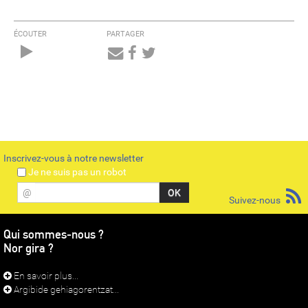
ÉCOUTER
PARTAGER
Audio
Player
Inscrivez-vous à notre newsletter
Je ne suis pas un robot
@
Suivez-nous
Qui sommes-nous ?
Nor gira ?
En savoir plus...
Argibide gehiagorentzat...