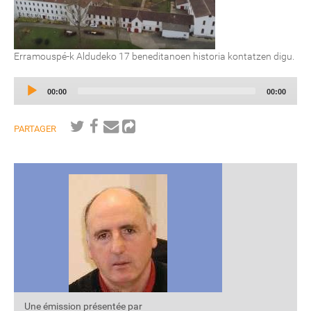
Erramouspé-k Aldudeko 17 beneditanoen historia kontatzen digu.
Audio
Current
Total
00:00
00:00
Player
time
duration
PARTAGER
Une émission présentée par