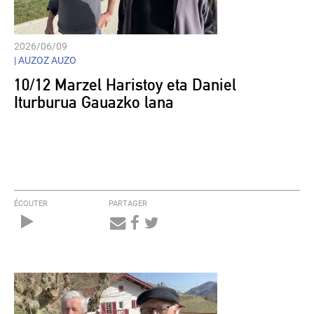
2026/06/09
|
AUZOZ AUZO
10/12 Marzel Haristoy eta Daniel
Iturburua Gauazko lana
ÉCOUTER
PARTAGER
Audio
Player