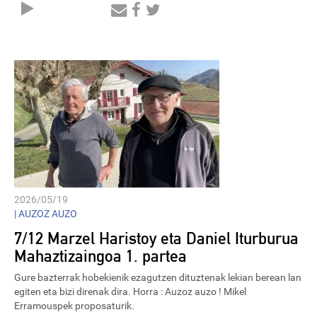
Audio
Player
2026/05/19
|
AUZOZ AUZO
7/12 Marzel Haristoy eta Daniel Iturburua
Mahaztizaingoa 1. partea
Gure bazterrak hobekienik ezagutzen dituztenak lekian berean lan
egiten eta bizi direnak dira. Horra : Auzoz auzo ! Mikel
Erramouspek proposaturik.