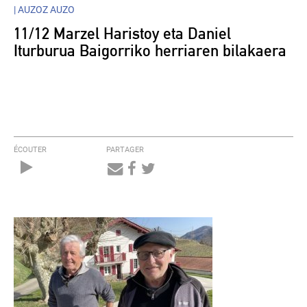
|
AUZOZ AUZO
11/12 Marzel Haristoy eta Daniel
Iturburua Baigorriko herriaren bilakaera
ÉCOUTER
PARTAGER
Audio
Player