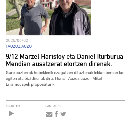
2026/06/02
|
AUZOZ AUZO
9/12 Marzel Haristoy eta Daniel Iturburua
Mendian ausatzerat etortzen direnak.
Gure bazterrak hobekienik ezagutzen dituztenak lekian berean lan
egiten eta bizi direnak dira. Horra : Auzoz auzo ! Mikel
Erramouspek proposaturik.
ÉCOUTER
PARTAGER
Audio
Player