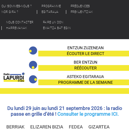
QUI SOMMES-NOUS ?
PROGRAMME
FRÉQUENCES
NOR GIRA ?
EGITARAUA
FREKUENTZIAK
NOUS CONTACTER
FAIRE UN DON
HARREMANAK
EMAITZA BAT EGIN
ENTZUN ZUZENEAN
ÉCOUTER LE DIRECT
BER ENTZUN
RÉÉCOUTER
ASTEKO EGITARAUA
PROGRAMME DE LA SEMAINE
Du lundi 29 juin au lundi 21 septembre 2026 : la radio
passe en grille d’été !
Consulter le programme ICI.
BERRIAK
ELIZAREN BIZIA
FEDEA
GIZARTEA