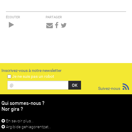
ÉCOUTER
PARTAGER
Audio
Player
Inscrivez-vous à notre newsletter
Je ne suis pas un robot
@
Suivez-nous
Qui sommes-nous ?
Nor gira ?
En savoir plus...
Argibide gehiagorentzat...