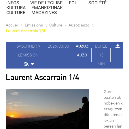
INFOS
VIE DE L’EGLISE
FOI
SOCIÉTÉ
KULTURA
EMANKIZUNAK
CULTURE
MAGAZINES
Accueil
\
Emissions
\
Culture
\
Auzoz auzo
\
Laurent Ascarrain 1/4
S'ABONNER À
2026/03/03
AUZOZ
DURÉE
L'ÉMISSION
AUZO
10
MIN
Laurent Ascarrain 1/4
Gure
bazterrak
hobekienik
ezagutzen
dituztenak
lekian
berean lan