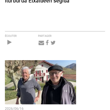
Iturburua Etxaldeen segida
ÉCOUTER
PARTAGER
Audio
Player
2026/06/16