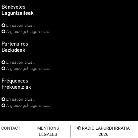
Bénévoles
Laguntzaileak
En savoir plus...
Argibide gehiagorentzat...
Partenaires
Bazkideak
En savoir plus...
Argibide gehiagorentzat...
Fréquences
Frekuentziak
En savoir plus...
Argibide gehiagorentzat...
CONTACT
MENTIONS
RADIO LAPURDI IRRATIA
LÉGALES
2026