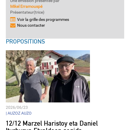
Une émission présentée par
Mikel Erramouspé
Présentateur(trice)
Voir la grille des programmes
Nous contacter
PROPOSITIONS
2026/06/23
|
AUZOZ AUZO
12/12 Marzel Haristoy eta Daniel