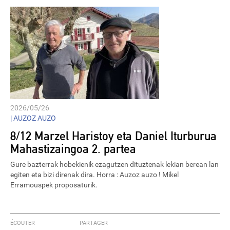
2026/05/26
|
AUZOZ AUZO
8/12 Marzel Haristoy eta Daniel Iturburua
Mahastizaingoa 2. partea
Gure bazterrak hobekienik ezagutzen dituztenak lekian berean lan
egiten eta bizi direnak dira. Horra : Auzoz auzo ! Mikel
Erramouspek proposaturik.
ÉCOUTER
PARTAGER