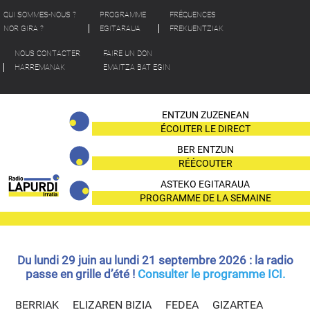
QUI SOMMES-NOUS ?
PROGRAMME
FRÉQUENCES
NOR GIRA ?
EGITARAUA
FREKUENTZIAK
NOUS CONTACTER
FAIRE UN DON
HARREMANAK
EMAITZA BAT EGIN
ENTZUN ZUZENEAN
ÉCOUTER LE DIRECT
BER ENTZUN
RÉÉCOUTER
ASTEKO EGITARAUA
PROGRAMME DE LA SEMAINE
Du lundi 29 juin au lundi 21 septembre 2026 : la radio
passe en grille d’été !
Consulter le programme ICI.
BERRIAK
ELIZAREN BIZIA
FEDEA
GIZARTEA