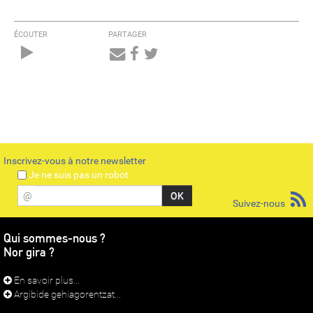
ÉCOUTER
PARTAGER
Audio
Player
Inscrivez-vous à notre newsletter
Je ne suis pas un robot
@
Suivez-nous
Qui sommes-nous ?
Nor gira ?
En savoir plus...
Argibide gehiagorentzat...