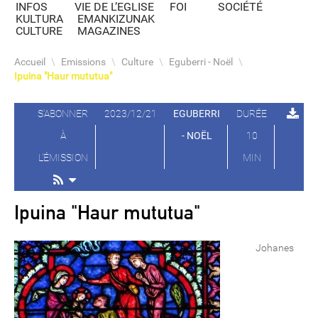
INFOS
VIE DE L’EGLISE
FOI
SOCIÉTÉ
KULTURA
EMANKIZUNAK
CULTURE
MAGAZINES
Accueil
\
Emissions
\
Culture
\
Eguberri - Noël
\
Ipuina "Haur mututua"
S'ABONNER
2023/12/21
EGUBERRI
DURÉE
À
- NOËL
10
L'ÉMISSION
MIN
Ipuina "Haur mututua"
Johanes