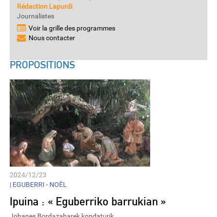
Rédaction Lapurdi
Journalistes
Voir la grille des programmes
Nous contacter
PROPOSITIONS
2024/12/23
|
EGUBERRI - NOËL
Ipuina : « Eguberriko barrukian »
Johanes Bordazaharek kondaturik.