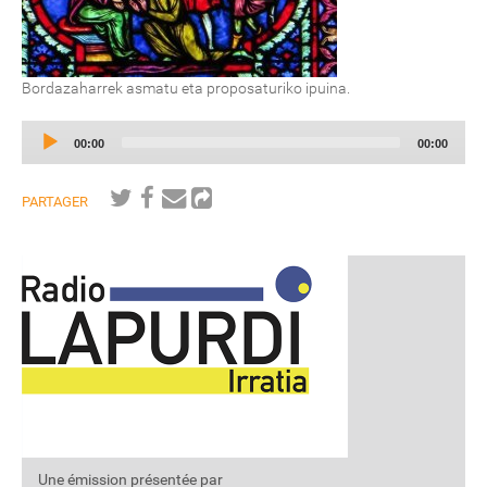
Bordazaharrek asmatu eta proposaturiko ipuina.
Audio
Current
Total
00:00
00:00
Player
time
duration
PARTAGER
Une émission présentée par