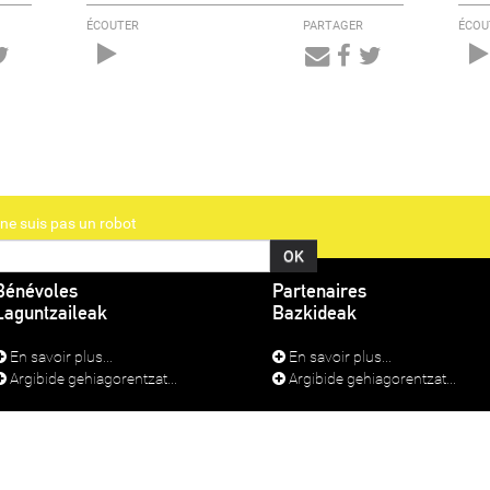
ÉCOUTER
PARTAGER
ÉCOU
Audio
Player
ne suis pas un robot
Bénévoles
Partenaires
Laguntzaileak
Bazkideak
En savoir plus...
En savoir plus...
Argibide gehiagorentzat...
Argibide gehiagorentzat...
TIONS LÉGALES
SE CONNECTER
o Lapurdi Irratia - 9, rue des prébendés - 64100 Bayonne - Tel : 05 59 70 