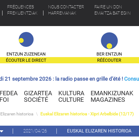
FRÉQUENCES
NOUS CONTACTER
FAIRE UN DON
FREKUENTZIAK
HARREMANAK
EMAITZA BAT EGIN
ENTZUN ZUZENEAN
BER ENTZUN
ÉCOUTER LE DIRECT
RÉÉCOUTER
ndi 21 septembre 2026 : la radio passe en grille d’été !
Consul
FEDEA
GIZARTEA
KULTURA
EMANKIZUNAK
FOI
SOCIÉTÉ
CULTURE
MAGAZINES
Elizaren historioa
\
Euskal Elizaren historioa - Xipri Arbelbide (12/17)
2021/04/26
EUSKAL ELIZAREN HISTORIOA