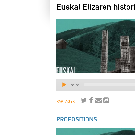
Euskal Elizaren histori
Current
00:00
time
PARTAGER
PROPOSITIONS