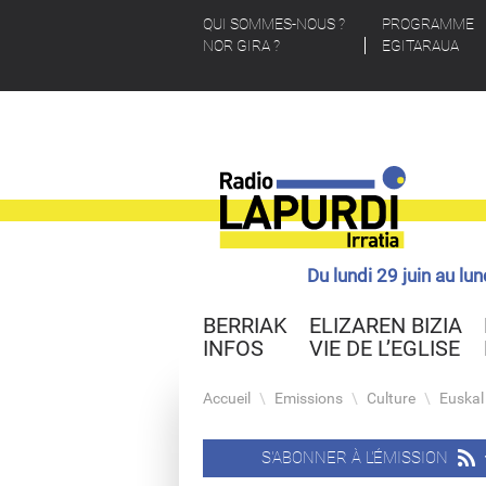
QUI SOMMES-NOUS ?
PROGRAMME
NOR GIRA ?
EGITARAUA
Du lundi 29 juin au lu
BERRIAK
ELIZAREN BIZIA
INFOS
VIE DE L’EGLISE
Accueil
\
Emissions
\
Culture
\
Euskal 
S'ABONNER À L'ÉMISSION