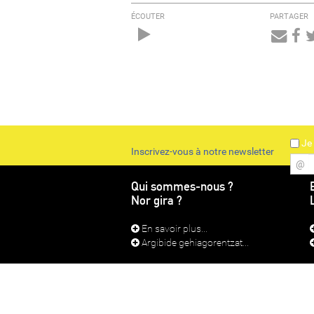
ÉCOUTER
PARTAGER
Audio
Player
Je 
Inscrivez-vous à notre newsletter
@
Qui sommes-nous ?
Nor gira ?
En savoir plus...
Argibide gehiagorentzat...
CONTACT
MEN
Radi