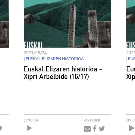
2021/05/24
202
|
EUSKAL ELIZAREN HISTORIOA
|
EUS
Euskal Elizaren historioa -
Eus
Xipri Arbelbide (16/17)
Xip
ÉCOUTER
PARTAGER
ÉCOU
Audio