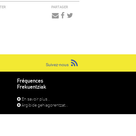
TER
PARTAGER
Audio
Player
Suivez-nous
Fréquences
Frekuentziak
En savoir plus...
Argibide gehiagorentzat...
RADIO LAPURDI IRRATIA 2026
39 39