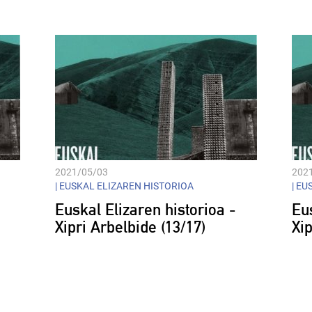
Player
2021/05/03
202
|
EUSKAL ELIZAREN HISTORIOA
|
EUS
Euskal Elizaren historioa -
Eus
Xipri Arbelbide (13/17)
Xip