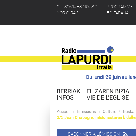
QUI SOMMES-NOUS ?
PROGRAMME
NOR GIRA ?
EGITARAUA
Du lundi 29 juin au lu
BERRIAK
ELIZAREN BIZIA
INFOS
VIE DE L’EGLISE
Accueil
\
Emissions
\
Culture
\
Euskal
3/3 Jean Chabagno misionestaren bidalke
S'ABONNER À L'ÉMISSION