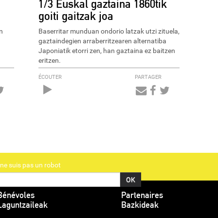
1/3 Euskal gaztaina 1860tik
goiti gaitzak joa
n
Baserritar munduan ondorio latzak utzi zituela,
gaztaindegien arraberritzearen alternatiba
Japoniatik etorri zen, han gaztaina ez baitzen
eritzen.
ÉCOUTER
PARTAGER
Audio
Player
ne suis pas un robot
Bénévoles
Partenaires
Laguntzaileak
Bazkideak