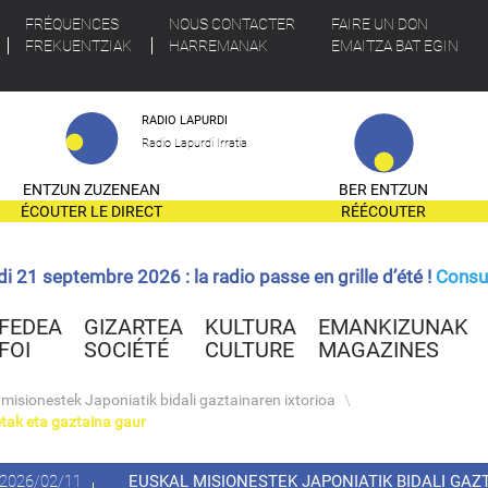
FRÉQUENCES
NOUS CONTACTER
FAIRE UN DON
FREKUENTZIAK
HARREMANAK
EMAITZA BAT EGIN
RADIO LAPURDI
Radio Lapurdi Irratia
ENTZUN ZUZENEAN
BER ENTZUN
ÉCOUTER LE DIRECT
RÉÉCOUTER
ndi 21 septembre 2026 : la radio passe en grille d’été !
Consul
FEDEA
GIZARTEA
KULTURA
EMANKIZUNAK
FOI
SOCIÉTÉ
CULTURE
MAGAZINES
 misionestek Japoniatik bidali gaztainaren ixtorioa
\
tak eta gaztaina gaur
2026/02/11
EUSKAL MISIONESTEK JAPONIATIK BIDALI GA