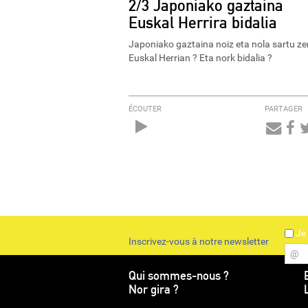
2/3 Japoniako gaztaina
Euskal Herrira bidalia
Japoniako gaztaina noiz eta nola sartu ze
Euskal Herrian ? Eta nork bidalia ?
ÉCOUTER
PARTAGER
Audio
Player
Je 
Inscrivez-vous à notre newsletter
@
Qui sommes-nous ?
Nor gira ?