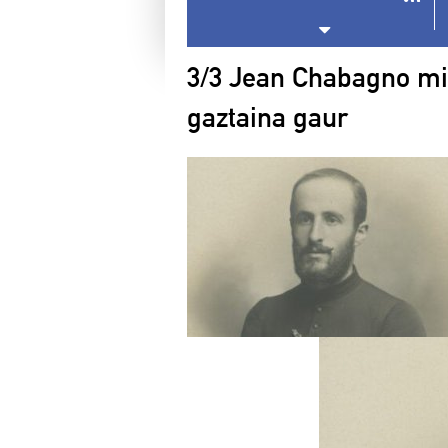
3/3 Jean Chabagno mi
gaztaina gaur