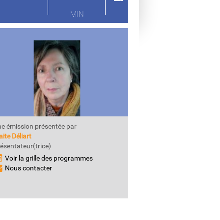
MIN
e émission présentée par
ite Déliart
ésentateur(trice)
Voir la grille des programmes
Nous contacter