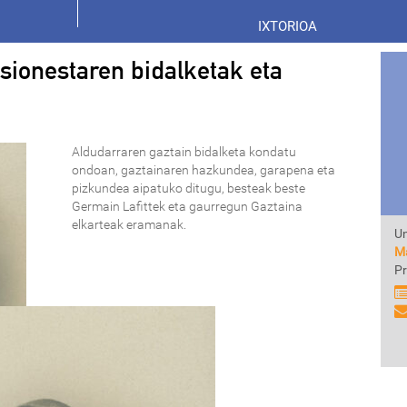
IXTORIOA
sionestaren bidalketak eta
Aldudarraren gaztain bidalketa kondatu
ondoan, gaztainaren hazkundea, garapena eta
pizkundea aipatuko ditugu, besteak beste
Germain Lafittek eta gaurregun Gaztaina
elkarteak eramanak.
Un
Ma
Pr