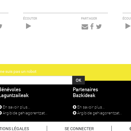
ÉCOUTER
PARTAGER
ÉCOU
Audio
Player
ne suis pas un robot
Bénévoles
Partenaires
Laguntzaileak
Bazkideak
En savoir plus...
En savoir plus...
Argibide gehiagorentzat...
Argibide gehiagorentzat...
TIONS LÉGALES
SE CONNECTER