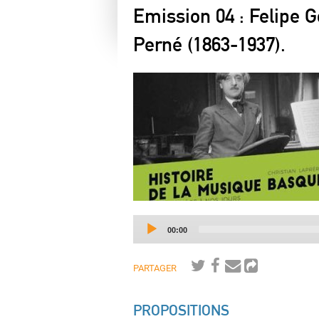
Emission 04 : Felipe Go
Perné (1863-1937).
Current
00:00
time
PARTAGER
PROPOSITIONS