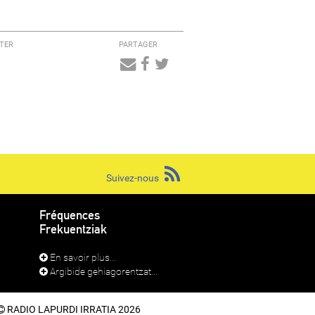
TER
PARTAGER
Audio
Player
Suivez-nous
Fréquences
Frekuentziak
En savoir plus...
Argibide gehiagorentzat...
RADIO LAPURDI IRRATIA 2026