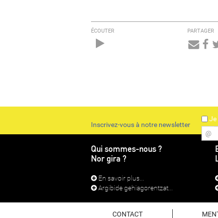
ÉCOUTER
PARTAGER
Audio
Player
Je 
Inscrivez-vous à notre newsletter
@
Qui sommes-nous ?
Nor gira ?
En savoir plus...
Argibide gehiagorentzat...
CONTACT
MEN