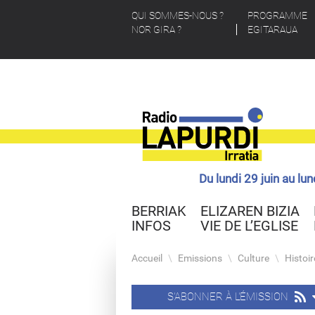
QUI SOMMES-NOUS ?
PROGRAMME
NOR GIRA ?
EGITARAUA
Du lundi 29 juin au lu
BERRIAK
ELIZAREN BIZIA
INFOS
VIE DE L’EGLISE
Accueil
\
Emissions
\
Culture
\
Histoi
S'ABONNER À L'ÉMISSION