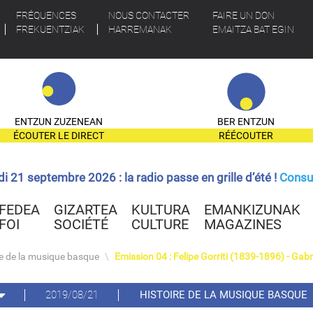
FRÉQUENCES
NOUS CONTACTER
FAIRE UN DON
FREKUENTZIAK
HARREMANAK
EMAITZA BAT EGIN
ENTZUN ZUZENEAN
BER ENTZUN
ÉCOUTER LE DIRECT
RÉÉCOUTER
ndi 21 septembre 2026 : la radio passe en grille d’été !
Consul
FEDEA
GIZARTEA
KULTURA
EMANKIZUNAK
FOI
SOCIÉTÉ
CULTURE
MAGAZINES
re de la musique basque
\
Emission 04 : Felipe Gorriti (1839-1896) - Gab
2019/08/21
HISTOIRE DE LA MUSIQUE BASQUE