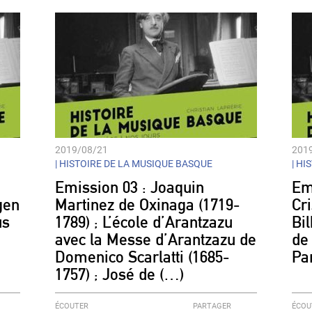
decrease
volume.
2019/08/21
201
|
HISTOIRE DE LA MUSIQUE BASQUE
|
HIS
Emission 03 : Joaquin
Em
gen
Martinez de Oxinaga (1719-
Cr
us
1789) ; L’école d’Arantzazu
Bil
avec la Messe d’Arantzazu de
de
Domenico Scarlatti (1685-
Pa
1757) ; José de (…)
ÉCOUTER
PARTAGER
ÉCOU