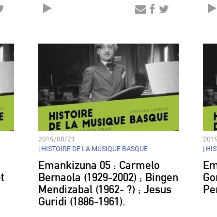
Audio
Player
2019/08/21
201
|
HISTOIRE DE LA MUSIQUE BASQUE
|
HIS
Emankizuna 05 : Carmelo
Em
t
Bernaola (1929-2002) ; Bingen
Gor
e
Mendizabal (1962- ?) ; Jesus
Pe
Guridi (1886-1961).