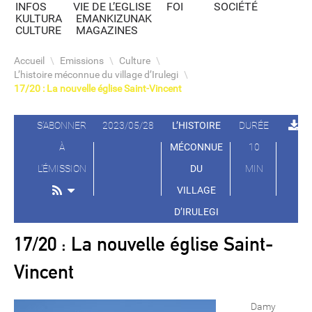
INFOS
VIE DE L’EGLISE
FOI
SOCIÉTÉ
KULTURA
EMANKIZUNAK
CULTURE
MAGAZINES
Accueil
\
Emissions
\
Culture
\
L’histoire méconnue du village d’Irulegi
\
17/20 : La nouvelle église Saint-Vincent
S'ABONNER
2023/05/28
L’HISTOIRE
DURÉE
À
MÉCONNUE
10
L'ÉMISSION
DU
MIN
VILLAGE
D’IRULEGI
17/20 : La nouvelle église Saint-
Vincent
Damy