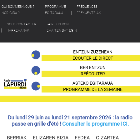
QUI SOMMES-NOUS ?
PROGRAMME
FRÉQUENCES
NOR GIRA ?
EGITARAUA
FREKUENTZIAK
NOUS CONTACTER
FAIRE UN DON
HARREMANAK
EMAITZA BAT EGIN
ENTZUN ZUZENEAN
ÉCOUTER LE DIRECT
BER ENTZUN
RÉÉCOUTER
ASTEKO EGITARAUA
PROGRAMME DE LA SEMAINE
Du lundi 29 juin au lundi 21 septembre 2026 : la radio
passe en grille d’été !
Consulter le programme ICI.
BERRIAK
ELIZAREN BIZIA
FEDEA
GIZARTEA