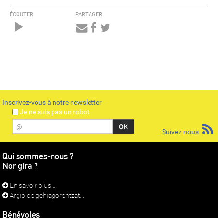
ÉCOUTER
PARTAGER
Audio
Player
Inscrivez-vous à notre newsletter
Je ne suis pas un robot
@
Suivez-nous
Qui sommes-nous ?
Nor gira ?
En savoir plus...
Argibide gehiagorentzat...
Bénévoles