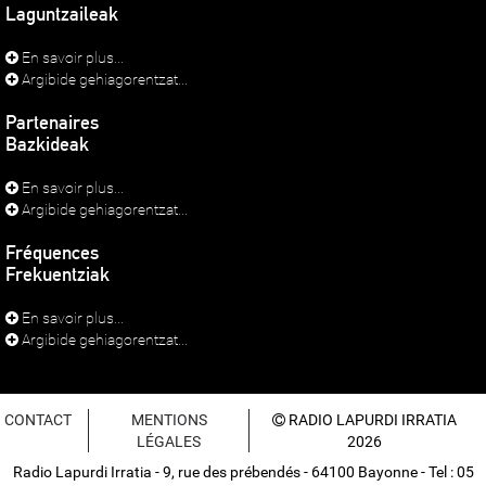
Laguntzaileak
En savoir plus...
Argibide gehiagorentzat...
Partenaires
Bazkideak
En savoir plus...
Argibide gehiagorentzat...
Fréquences
Frekuentziak
En savoir plus...
Argibide gehiagorentzat...
CONTACT
MENTIONS
RADIO LAPURDI IRRATIA
LÉGALES
2026
Radio Lapurdi Irratia - 9, rue des prébendés - 64100 Bayonne - Tel : 05