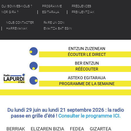
QUI SOMMES-NOUS ?
PROGRAMME
FRÉQUENCES
NOR GIRA ?
EGITARAUA
FREKUENTZIAK
NOUS CONTACTER
FAIRE UN DON
HARREMANAK
EMAITZA BAT EGIN
ENTZUN ZUZENEAN
ÉCOUTER LE DIRECT
BER ENTZUN
RÉÉCOUTER
ASTEKO EGITARAUA
PROGRAMME DE LA SEMAINE
Du lundi 29 juin au lundi 21 septembre 2026 : la radio
passe en grille d’été !
Consulter le programme ICI.
BERRIAK
ELIZAREN BIZIA
FEDEA
GIZARTEA