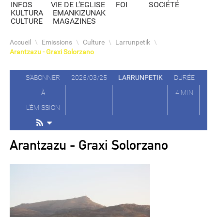
INFOS
VIE DE L’EGLISE
FOI
SOCIÉTÉ
KULTURA
EMANKIZUNAK
CULTURE
MAGAZINES
Accueil
\
Emissions
\
Culture
\
Larrunpetik
\
Arantzazu - Graxi Solorzano
S'ABONNER
2025/03/25
LARRUNPETIK
DURÉE
À
4 MIN
L'ÉMISSION
Arantzazu - Graxi Solorzano