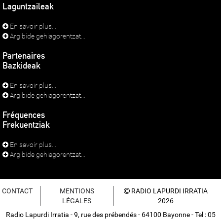
Laguntzaileak
En savoir plus...
Argibide gehiagorentzat...
Partenaires
Bazkideak
En savoir plus...
Argibide gehiagorentzat...
Fréquences
Frekuentziak
En savoir plus...
Argibide gehiagorentzat...
CONTACT
MENTIONS
RADIO LAPURDI IRRATIA
LÉGALES
2026
Radio Lapurdi Irratia - 9, rue des prébendés - 64100 Bayonne - Tel : 05