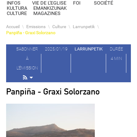
INFOS
VIE DE L’EGLISE
FOI
SOCIÉTÉ
KULTURA
EMANKIZUNAK
CULTURE
MAGAZINES
Accueil
\
Emissions
\
Culture
\
Larrunpetik
\
Panpiña - Graxi Solorzano
S'ABONNER
2025/01/19
LARRUNPETIK
DURÉE
À
4 MIN
L'ÉMISSION
Panpiña - Graxi Solorzano