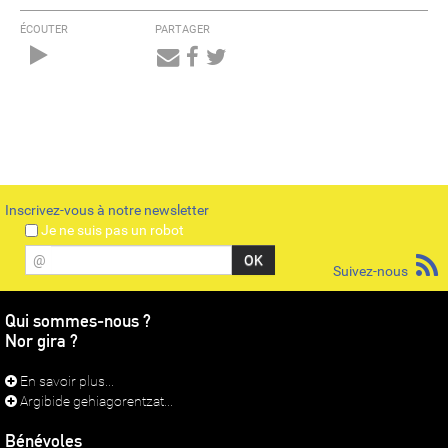
ÉCOUTER
PARTAGER
Audio
Player
Inscrivez-vous à notre newsletter
Je ne suis pas un robot
@
Suivez-nous
Qui sommes-nous ?
Nor gira ?
En savoir plus...
Argibide gehiagorentzat...
Bénévoles