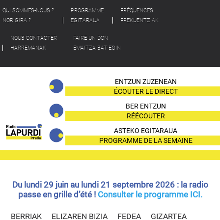
QUI SOMMES-NOUS ?
PROGRAMME
FRÉQUENCES
NOR GIRA ?
EGITARAUA
FREKUENTZIAK
NOUS CONTACTER
FAIRE UN DON
HARREMANAK
EMAITZA BAT EGIN
ENTZUN ZUZENEAN
ÉCOUTER LE DIRECT
BER ENTZUN
RÉÉCOUTER
ASTEKO EGITARAUA
PROGRAMME DE LA SEMAINE
Du lundi 29 juin au lundi 21 septembre 2026 : la radio
passe en grille d’été !
Consulter le programme ICI.
BERRIAK
ELIZAREN BIZIA
FEDEA
GIZARTEA