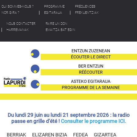
QUI SOMMES-NOUS ?
PROGRAMME
FRÉQUENCES
NOR GIRA ?
EGITARAUA
FREKUENTZIAK
NOUS CONTACTER
FAIRE UN DON
HARREMANAK
EMAITZA BAT EGIN
ENTZUN ZUZENEAN
ÉCOUTER LE DIRECT
BER ENTZUN
RÉÉCOUTER
ASTEKO EGITARAUA
PROGRAMME DE LA SEMAINE
Du lundi 29 juin au lundi 21 septembre 2026 : la radio
passe en grille d’été !
Consulter le programme ICI.
BERRIAK
ELIZAREN BIZIA
FEDEA
GIZARTEA