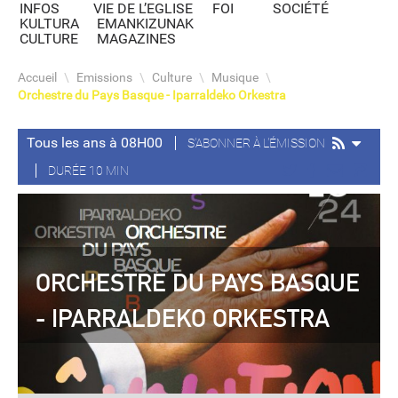
INFOS
VIE DE L’EGLISE
FOI
SOCIÉTÉ
KULTURA
EMANKIZUNAK
CULTURE
MAGAZINES
Accueil
\
Emissions
\
Culture
\
Musique
\
Orchestre du Pays Basque - Iparraldeko Orkestra
Tous les ans à 08H00
S'ABONNER À L'ÉMISSION
DURÉE 10 MIN
ORCHESTRE DU PAYS BASQUE
- IPARRALDEKO ORKESTRA