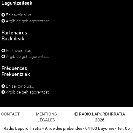
Laguntzaileak
En savoir plus...
Argibide gehiagorentzat...
Partenaires
Bazkideak
En savoir plus...
Argibide gehiagorentzat...
Fréquences
Frekuentziak
En savoir plus...
Argibide gehiagorentzat...
CONTACT
MENTIONS
RADIO LAPURDI IRRATIA
LÉGALES
2026
Radio Lapurdi Irratia - 9, rue des prébendés - 64100 Bayonne - Tel : 05