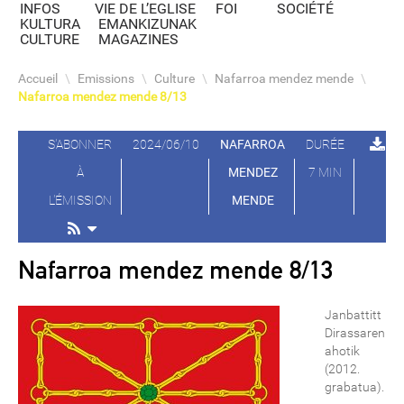
INFOS
VIE DE L’EGLISE
FOI
SOCIÉTÉ
KULTURA
EMANKIZUNAK
CULTURE
MAGAZINES
Accueil
\
Emissions
\
Culture
\
Nafarroa mendez mende
\
Nafarroa mendez mende 8/13
S'ABONNER
2024/06/10
NAFARROA
DURÉE
À
MENDEZ
7 MIN
L'ÉMISSION
MENDE
Nafarroa mendez mende 8/13
Janbattitt
Dirassaren
ahotik
(2012.
grabatua).