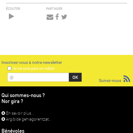
ÉCOUTER
PARTAGER
Audio
Player
Inscrivez-vous à notre newsletter
Je ne suis pas un robot
@
Suivez-nous
Qui sommes-nous ?
Nor gira ?
En savoir plus...
Argibide gehiagorentzat...
Bénévoles