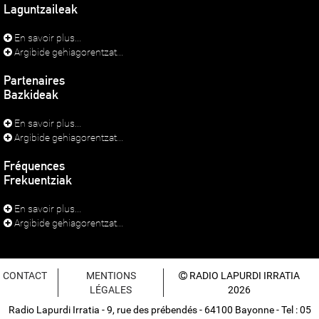
Laguntzaileak
En savoir plus...
Argibide gehiagorentzat...
Partenaires
Bazkideak
En savoir plus...
Argibide gehiagorentzat...
Fréquences
Frekuentziak
En savoir plus...
Argibide gehiagorentzat...
CONTACT
MENTIONS
RADIO LAPURDI IRRATIA
LÉGALES
2026
Radio Lapurdi Irratia - 9, rue des prébendés - 64100 Bayonne - Tel : 05