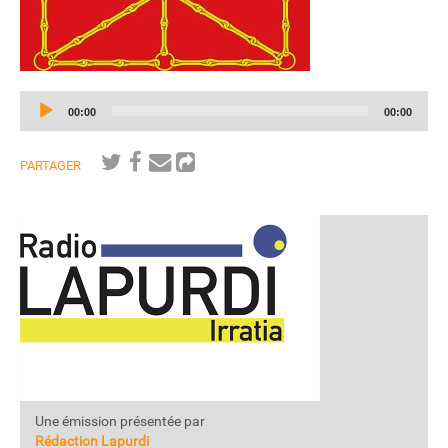
Audio
Current
Total
00:00
00:00
Player
time
duration
PARTAGER
Une émission présentée par
Rédaction Lapurdi