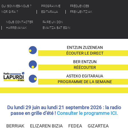
QUI SOMMES-NOUS ?
PROGRAMME
FRÉQUENCES
NOR GIRA ?
EGITARAUA
FREKUENTZIAK
NOUS CONTACTER
FAIRE UN DON
HARREMANAK
EMAITZA BAT EGIN
ENTZUN ZUZENEAN
ÉCOUTER LE DIRECT
BER ENTZUN
RÉÉCOUTER
ASTEKO EGITARAUA
PROGRAMME DE LA SEMAINE
Du lundi 29 juin au lundi 21 septembre 2026 : la radio
passe en grille d’été !
Consulter le programme ICI.
BERRIAK
ELIZAREN BIZIA
FEDEA
GIZARTEA