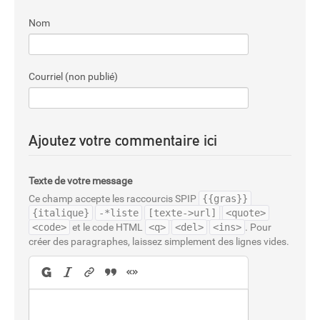
Nom
Courriel (non publié)
Ajoutez votre commentaire ici
Texte de votre message
Ce champ accepte les raccourcis SPIP
{{gras}}
{italique}
-*liste
[texte->url]
<quote>
<code>
et le code HTML
<q>
<del>
<ins>
. Pour
créer des paragraphes, laissez simplement des lignes vides.