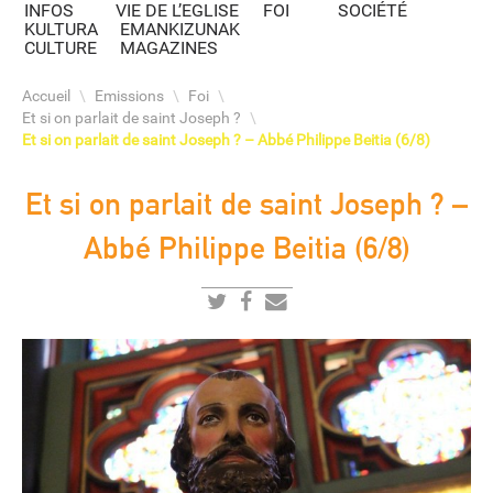
INFOS
VIE DE L’EGLISE
FOI
SOCIÉTÉ
KULTURA
EMANKIZUNAK
CULTURE
MAGAZINES
Accueil
\
Emissions
\
Foi
\
Et si on parlait de saint Joseph ?
\
Et si on parlait de saint Joseph ? – Abbé Philippe Beitia (6/8)
Et si on parlait de saint Joseph ? –
Abbé Philippe Beitia (6/8)