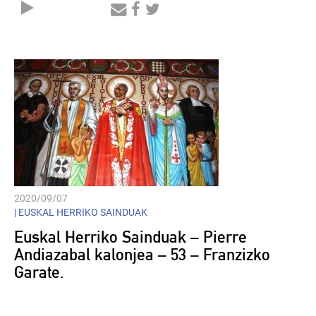
Audio
Player
2020/09/07
|
EUSKAL HERRIKO SAINDUAK
Euskal Herriko Sainduak – Pierre
Andiazabal kalonjea – 53 – Franzizko
Garate.