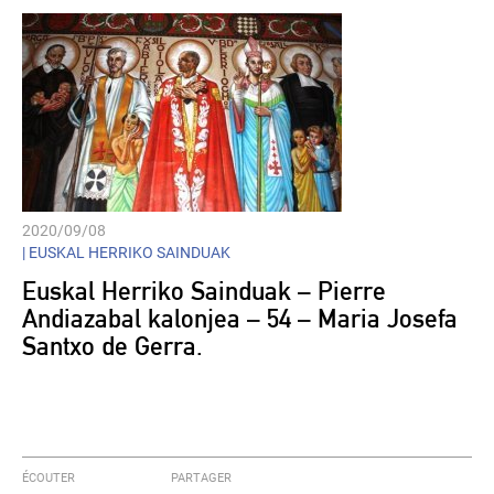
2020/09/08
|
EUSKAL HERRIKO SAINDUAK
Euskal Herriko Sainduak – Pierre
Andiazabal kalonjea – 54 – Maria Josefa
Santxo de Gerra.
ÉCOUTER
PARTAGER