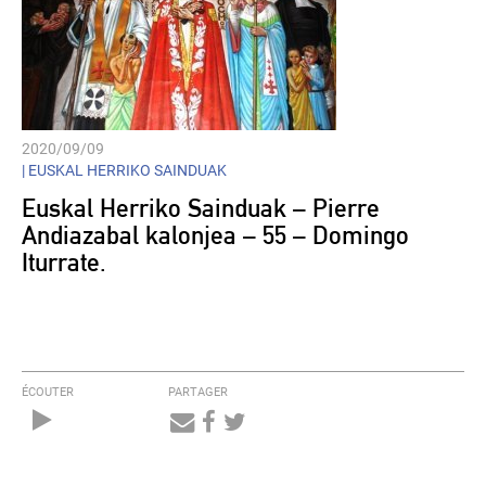
2020/09/09
|
EUSKAL HERRIKO SAINDUAK
Euskal Herriko Sainduak – Pierre
Andiazabal kalonjea – 55 – Domingo
Iturrate.
ÉCOUTER
PARTAGER
Audio
Player