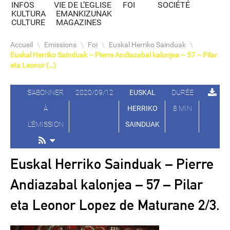
INFOS
VIE DE L’EGLISE
FOI
SOCIÉTÉ
KULTURA
EMANKIZUNAK
CULTURE
MAGAZINES
Accueil
\
Emissions
\
Foi
\
Euskal Herriko Sainduak
\
Euskal Herriko Sainduak – Pierre Andiazabal kalonjea – 57 – Pilar
eta Leonor (…)
S'ABONNER
2020/09/12
EUSKAL
DURÉE
À
HERRIKO
8 MIN
L'ÉMISSION
SAINDUAK
Euskal Herriko Sainduak – Pierre
Andiazabal kalonjea – 57 – Pilar
eta Leonor Lopez de Maturane 2/3.