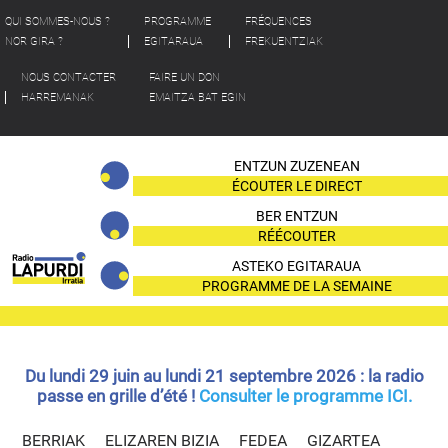
QUI SOMMES-NOUS ?
PROGRAMME
FRÉQUENCES
NOR GIRA ?
EGITARAUA
FREKUENTZIAK
NOUS CONTACTER
FAIRE UN DON
HARREMANAK
EMAITZA BAT EGIN
ENTZUN ZUZENEAN
ÉCOUTER LE DIRECT
BER ENTZUN
RÉÉCOUTER
ASTEKO EGITARAUA
PROGRAMME DE LA SEMAINE
Du lundi 29 juin au lundi 21 septembre 2026 : la radio
passe en grille d’été !
Consulter le programme ICI.
BERRIAK
ELIZAREN BIZIA
FEDEA
GIZARTEA