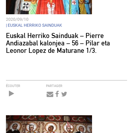
2020/09/10
|
EUSKAL HERRIKO SAINDUAK
Euskal Herriko Sainduak – Pierre
Andiazabal kalonjea – 56 – Pilar eta
Leonor Lopez de Maturane 1/3.
ÉCOUTER
PARTAGER
Audio
Player