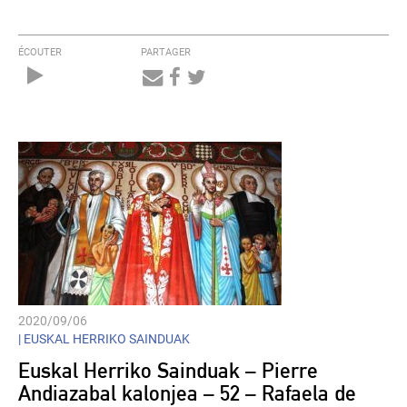
ÉCOUTER
PARTAGER
Audio
Player
2020/09/06
|
EUSKAL HERRIKO SAINDUAK
Euskal Herriko Sainduak – Pierre
Andiazabal kalonjea – 52 – Rafaela de