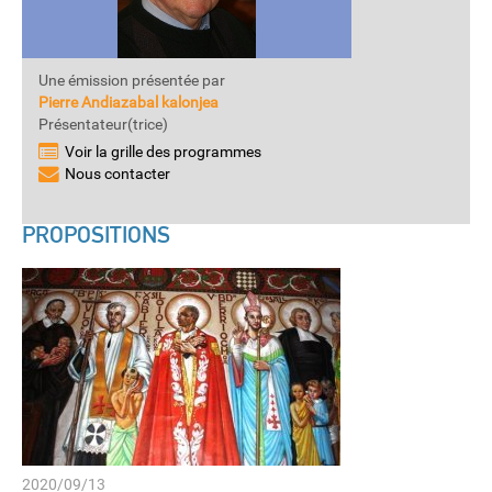
Une émission présentée par
Pierre Andiazabal kalonjea
Présentateur(trice)
Voir la grille des programmes
Nous contacter
PROPOSITIONS
2020/09/13