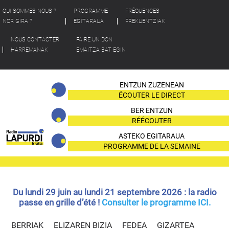
QUI SOMMES-NOUS ?
PROGRAMME
FRÉQUENCES
NOR GIRA ?
EGITARAUA
FREKUENTZIAK
NOUS CONTACTER
FAIRE UN DON
HARREMANAK
EMAITZA BAT EGIN
ENTZUN ZUZENEAN
ÉCOUTER LE DIRECT
BER ENTZUN
RÉÉCOUTER
ASTEKO EGITARAUA
PROGRAMME DE LA SEMAINE
Du lundi 29 juin au lundi 21 septembre 2026 : la radio
passe en grille d’été !
Consulter le programme ICI.
BERRIAK
ELIZAREN BIZIA
FEDEA
GIZARTEA