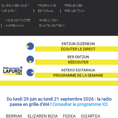
QUI SOMMES-NOUS ?
PROGRAMME
FRÉQUENCES
NOR GIRA ?
EGITARAUA
FREKUENTZIAK
NOUS CONTACTER
FAIRE UN DON
HARREMANAK
EMAITZA BAT EGIN
ENTZUN ZUZENEAN
ÉCOUTER LE DIRECT
BER ENTZUN
RÉÉCOUTER
ASTEKO EGITARAUA
PROGRAMME DE LA SEMAINE
Du lundi 29 juin au lundi 21 septembre 2026 : la radio
passe en grille d’été !
Consulter le programme ICI.
BERRIAK
ELIZAREN BIZIA
FEDEA
GIZARTEA