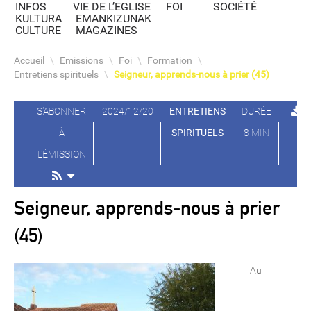
INFOS
VIE DE L’EGLISE
FOI
SOCIÉTÉ
KULTURA
EMANKIZUNAK
CULTURE
MAGAZINES
Accueil
\
Emissions
\
Foi
\
Formation
\
Entretiens spirituels
\
Seigneur, apprends-nous à prier (45)
S'ABONNER
2024/12/20
ENTRETIENS
DURÉE
À
SPIRITUELS
8 MIN
L'ÉMISSION
Seigneur, apprends-nous à prier
(45)
Au