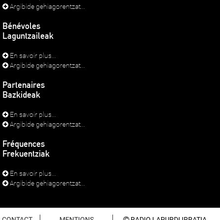
Argibide gehiagorentzat...
Bénévoles
Laguntzaileak
En savoir plus...
Argibide gehiagorentzat...
Partenaires
Bazkideak
En savoir plus...
Argibide gehiagorentzat...
Fréquences
Frekuentziak
En savoir plus...
Argibide gehiagorentzat...
CONTACT
MENTIONS
RADIO LAPURDI IRRATIA