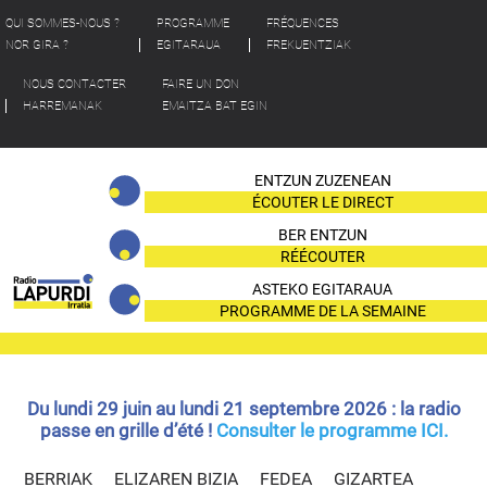
QUI SOMMES-NOUS ?
PROGRAMME
FRÉQUENCES
NOR GIRA ?
EGITARAUA
FREKUENTZIAK
NOUS CONTACTER
FAIRE UN DON
HARREMANAK
EMAITZA BAT EGIN
ENTZUN ZUZENEAN
ÉCOUTER LE DIRECT
BER ENTZUN
RÉÉCOUTER
ASTEKO EGITARAUA
PROGRAMME DE LA SEMAINE
Du lundi 29 juin au lundi 21 septembre 2026 : la radio
passe en grille d’été !
Consulter le programme ICI.
BERRIAK
ELIZAREN BIZIA
FEDEA
GIZARTEA