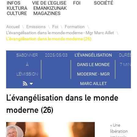
INFOS
VIE DE L’EGLISE
FOI
SOCIÉTÉ
KULTURA
EMANKIZUNAK
CULTURE
MAGAZINES
Accueil
\
Emissions
\
Foi
\
Formation
\
L’évangélisation dans le monde moderne - Mgr Marc Aillet
\
L’évangélisation dans le monde moderne (26)
S'ABONNER
2025/05/03
L’ÉVANGÉLISATION
DURÉE
À
DANS LE MONDE
7 MIN
L'ÉMISSION
MODERNE - MGR
MARC AILLET
L’évangélisation dans le monde
moderne (26)
« Une
libération