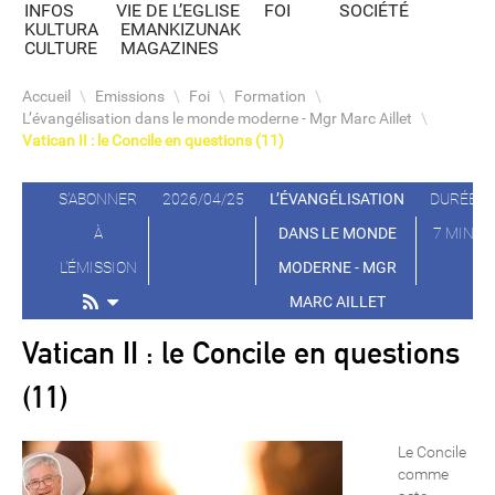
INFOS
VIE DE L’EGLISE
FOI
SOCIÉTÉ
KULTURA
EMANKIZUNAK
CULTURE
MAGAZINES
Accueil
\
Emissions
\
Foi
\
Formation
\
L’évangélisation dans le monde moderne - Mgr Marc Aillet
\
Vatican II : le Concile en questions (11)
S'ABONNER
2026/04/25
L’ÉVANGÉLISATION
DURÉE
À
DANS LE MONDE
7 MIN
L'ÉMISSION
MODERNE - MGR
MARC AILLET
Vatican II : le Concile en questions
(11)
Le Concile
comme