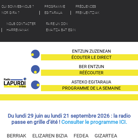
QUI SOMMES-NOUS ?
PROGRAMME
FRÉQUENCES
NOR GIRA ?
EGITARAUA
FREKUENTZIAK
NOUS CONTACTER
FAIRE UN DON
HARREMANAK
EMAITZA BAT EGIN
ENTZUN ZUZENEAN
ÉCOUTER LE DIRECT
BER ENTZUN
RÉÉCOUTER
ASTEKO EGITARAUA
PROGRAMME DE LA SEMAINE
Du lundi 29 juin au lundi 21 septembre 2026 : la radio
passe en grille d’été !
Consulter le programme ICI.
BERRIAK
ELIZAREN BIZIA
FEDEA
GIZARTEA