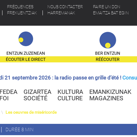
FRÉQUENCES
NOUS CONTACTER
FAIRE UN DON
FREKUENTZIAK
HARREMANAK
EMAITZA BAT EGIN
ENTZUN ZUZENEAN
BER ENTZUN
ÉCOUTER LE DIRECT
RÉÉCOUTER
ndi 21 septembre 2026 : la radio passe en grille d’été !
Consul
FEDEA
GIZARTEA
KULTURA
EMANKIZUNAK
FOI
SOCIÉTÉ
CULTURE
MAGAZINES
\
Les oeuvres de miséricorde
DURÉE 8 MIN