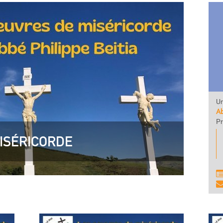
Un
Ab
Pr
ISÉRICORDE