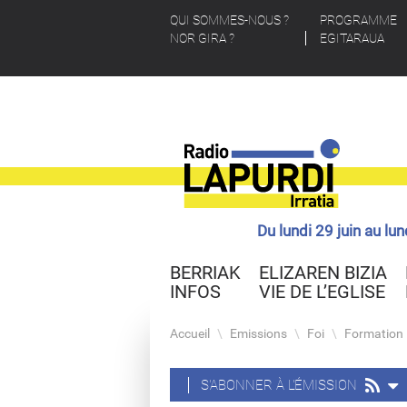
QUI SOMMES-NOUS ?
PROGRAMME
NOR GIRA ?
EGITARAUA
Du lundi 29 juin au lu
BERRIAK
ELIZAREN BIZIA
INFOS
VIE DE L’EGLISE
Accueil
\
Emissions
\
Foi
\
Formation
S'ABONNER À L'ÉMISSION