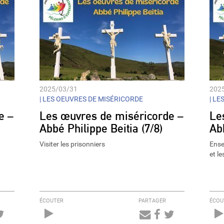
2025/03/31
202
|
LES OEUVRES DE MISÉRICORDE
|
LES
e –
Les œuvres de miséricorde –
Le
Abbé Philippe Beitia (7/8)
Abb
Visiter les prisonniers
Ensev
et l
ÉCOUTER
PARTAGER
ÉCOU
Audio