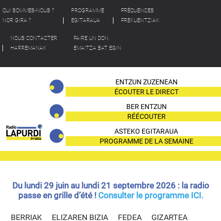
QUI SOMMES-NOUS ?
PROGRAMME
FRÉQUENCES
NOR GIRA ?
EGITARAUA
FREKUENTZIAK
NOUS CONTACTER
FAIRE UN DON
HARREMANAK
EMAITZA BAT EGIN
ENTZUN ZUZENEAN
ÉCOUTER LE DIRECT
BER ENTZUN
RÉÉCOUTER
ASTEKO EGITARAUA
PROGRAMME DE LA SEMAINE
Du lundi 29 juin au lundi 21 septembre 2026 : la radio
passe en grille d’été !
Consulter le programme ICI.
BERRIAK
ELIZAREN BIZIA
FEDEA
GIZARTEA