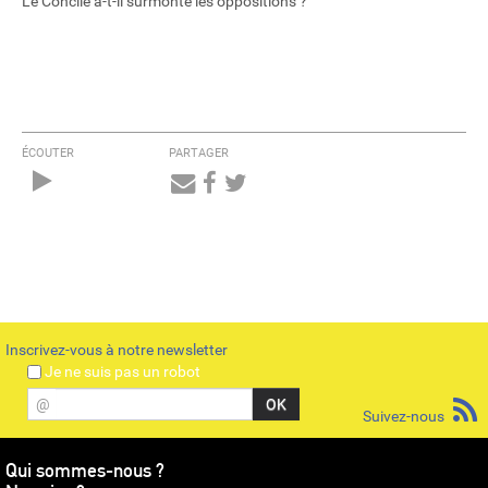
Le Concile a-t-il surmonté les oppositions ?
ÉCOUTER
PARTAGER
Audio
Player
Inscrivez-vous à notre newsletter
Je ne suis pas un robot
@
Suivez-nous
Qui sommes-nous ?