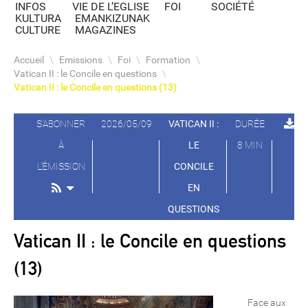
INFOS
VIE DE L’EGLISE
FOI
SOCIÉTÉ
KULTURA
EMANKIZUNAK
CULTURE
MAGAZINES
Accueil
\
Emissions
\
Foi
\
Formation
\
Vatican II : le Concile en questions
\
Vatican II : le Concile en questions (13)
S'ABONNER
2026/05/09
VATICAN II :
DURÉE
À
LE
8 MIN
L'ÉMISSION
CONCILE
EN
QUESTIONS
Vatican II : le Concile en questions
(13)
Face aux