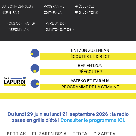
QUI SOMMES-NOUS ?
PROGRAMME
FRÉQUENCES
NOR GIRA ?
EGITARAUA
FREKUENTZIAK
NOUS CONTACTER
FAIRE UN DON
HARREMANAK
EMAITZA BAT EGIN
ENTZUN ZUZENEAN
ÉCOUTER LE DIRECT
BER ENTZUN
RÉÉCOUTER
ASTEKO EGITARAUA
PROGRAMME DE LA SEMAINE
Du lundi 29 juin au lundi 21 septembre 2026 : la radio
passe en grille d’été !
Consulter le programme ICI.
BERRIAK
ELIZAREN BIZIA
FEDEA
GIZARTEA