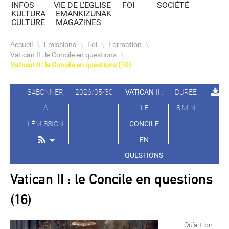
INFOS
VIE DE L’EGLISE
FOI
SOCIÉTÉ
KULTURA
EMANKIZUNAK
CULTURE
MAGAZINES
Accueil
\
Emissions
\
Foi
\
Formation
\
Vatican II : le Concile en questions
\
Vatican II : le Concile en questions (16)
S'ABONNER
2026/05/30
VATICAN II :
DURÉE
À
LE
8 MIN
L'ÉMISSION
CONCILE
EN
QUESTIONS
Vatican II : le Concile en questions
(16)
Qu’a-t-on