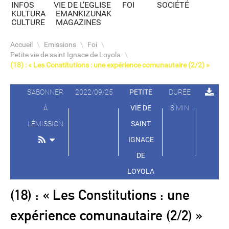
INFOS
VIE DE L’EGLISE
FOI
SOCIÉTÉ
KULTURA
EMANKIZUNAK
CULTURE
MAGAZINES
Accueil
\
Emissions
\
Foi
\
Petite vie de saint Ignace de Loyola
\
(18) : « Les Constitutions : une expérience comunautaire (2/2) »
S'ABONNER
2022/09/25
PETITE
DURÉE
À
VIE DE
8 MIN
L'ÉMISSION
SAINT
IGNACE
DE
LOYOLA
(18) : « Les Constitutions : une
expérience comunautaire (2/2) »