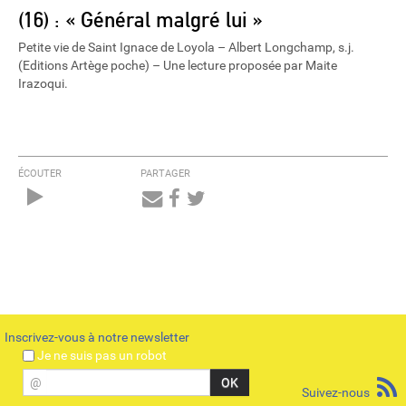
(16) : « Général malgré lui »
Petite vie de Saint Ignace de Loyola – Albert Longchamp, s.j.
(Editions Artège poche) – Une lecture proposée par Maite
Irazoqui.
ÉCOUTER
PARTAGER
Audio
Player
Inscrivez-vous à notre newsletter
Je ne suis pas un robot
@
Suivez-nous