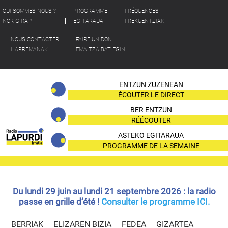
QUI SOMMES-NOUS ?
PROGRAMME
FRÉQUENCES
NOR GIRA ?
EGITARAUA
FREKUENTZIAK
NOUS CONTACTER
FAIRE UN DON
HARREMANAK
EMAITZA BAT EGIN
ENTZUN ZUZENEAN
ÉCOUTER LE DIRECT
BER ENTZUN
RÉÉCOUTER
ASTEKO EGITARAUA
PROGRAMME DE LA SEMAINE
Du lundi 29 juin au lundi 21 septembre 2026 : la radio
passe en grille d’été !
Consulter le programme ICI.
BERRIAK
ELIZAREN BIZIA
FEDEA
GIZARTEA