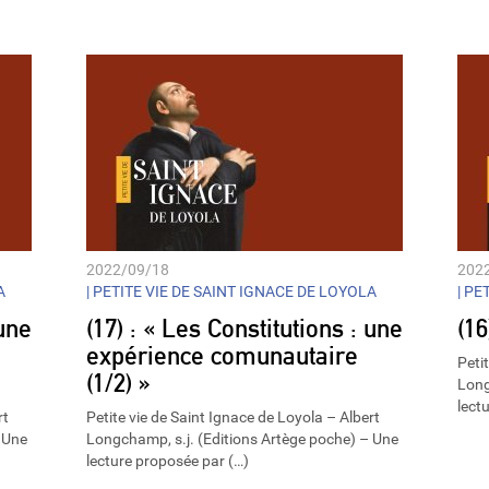
Player
2022/09/18
202
A
|
PETITE VIE DE SAINT IGNACE DE LOYOLA
|
PET
 une
(17) : « Les Constitutions : une
(16
expérience comunautaire
Peti
(1/2) »
Long
lect
rt
Petite vie de Saint Ignace de Loyola – Albert
 Une
Longchamp, s.j. (Editions Artège poche) – Une
lecture proposée par (…)