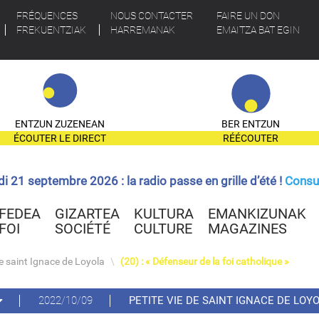
FRÉQUENCES
NOUS CONTACTER
FAIRE UN DON
FREKUENTZIAK
HARREMANAK
EMAITZA BAT EGIN
ENTZUN ZUZENEAN
BER ENTZUN
ÉCOUTER LE DIRECT
RÉÉCOUTER
ndi 21 septembre 2026 : la radio passe en grille d’été !
Consul
FEDEA
GIZARTEA
KULTURA
EMANKIZUNAK
FOI
SOCIÉTÉ
CULTURE
MAGAZINES
de saint Ignace de Loyola
\
(20) : « Défenseur de la foi catholique »
2022/10/09
PETITE VIE DE SAINT IGNACE DE LOY