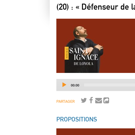
(20) : « Défenseur de l
Current
00:00
time
PARTAGER
PROPOSITIONS