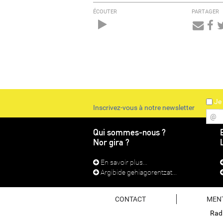
ÉCOUTER
PARTAGER
Audio
Player
Je 
Inscrivez-vous à notre newsletter
@
Qui sommes-nous ?
Nor gira ?
En savoir plus...
Argibide gehiagorentzat...
CONTACT
MEN
Radi