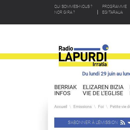
QUI SOMMES-NOUS ?
PROGRAMME
NOR GIRA ?
EGITARAUA
Du lundi 29 juin au lu
BERRIAK
ELIZAREN BIZIA
INFOS
VIE DE L’EGLISE
Accueil
\
Emissions
\
Foi
\
Petite vie 
S'ABONNER À L'ÉMISSION