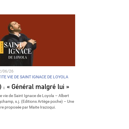
Player
2/06/26
ITE VIE DE SAINT IGNACE DE LOYOLA
) : « Général malgré lui »
te vie de Saint Ignace de Loyola – Albert
champ, s.j. (Editions Artège poche) – Une
ure proposée par Maite Irazoqui.