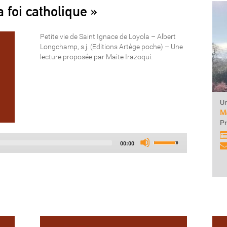
a foi catholique »
Petite vie de Saint Ignace de Loyola – Albert
Longchamp, s.j. (Editions Artège poche) – Une
lecture proposée par Maite Irazoqui.
Un
Ma
Pr
Audio
Use
Total
00:00
Player
Up/Down
duration
Arrow
keys
to
increase
or
decrease
volume.