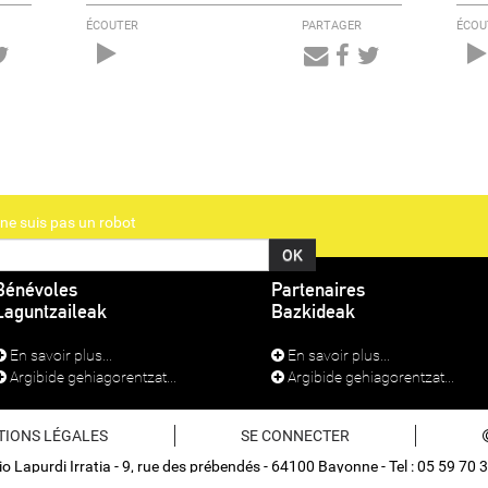
ÉCOUTER
PARTAGER
ÉCOU
Audio
Player
ne suis pas un robot
Bénévoles
Partenaires
Laguntzaileak
Bazkideak
En savoir plus...
En savoir plus...
Argibide gehiagorentzat...
Argibide gehiagorentzat...
TIONS LÉGALES
SE CONNECTER
o Lapurdi Irratia - 9, rue des prébendés - 64100 Bayonne - Tel : 05 59 70 