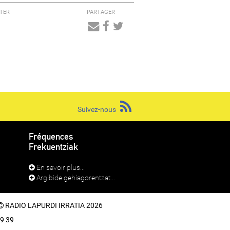
TER
PARTAGER
Audio
Player
Suivez-nous
Fréquences
Frekuentziak
En savoir plus...
Argibide gehiagorentzat...
RADIO LAPURDI IRRATIA 2026
39 39