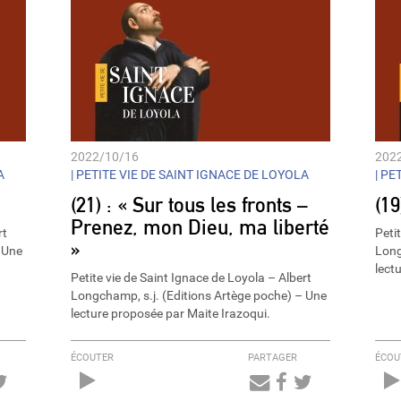
2022/10/16
202
A
|
PETITE VIE DE SAINT IGNACE DE LOYOLA
|
PET
(21) : « Sur tous les fronts –
(19
Prenez, mon Dieu, ma liberté
rt
Peti
»
 Une
Long
lect
Petite vie de Saint Ignace de Loyola – Albert
Longchamp, s.j. (Editions Artège poche) – Une
lecture proposée par Maite Irazoqui.
ÉCOUTER
PARTAGER
ÉCOU
Audio