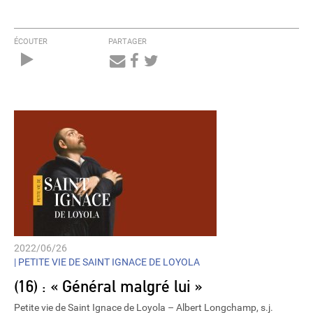
ÉCOUTER
PARTAGER
Audio
Player
2022/06/26
|
PETITE VIE DE SAINT IGNACE DE LOYOLA
(16) : « Général malgré lui »
Petite vie de Saint Ignace de Loyola – Albert Longchamp, s.j.