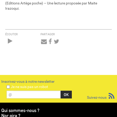
(Editions Artège poche) – Une lecture proposée par Maite
Irazoqui.
ÉCOUTER
PARTAGER
Audio
Player
Inscrivez-vous à notre newsletter
Je ne suis pas un robot
@
Suivez-nous
Qui sommes-nous ?
Nor gira ?