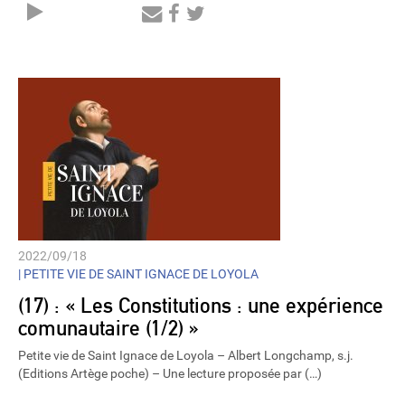
Audio
Player
2022/09/18
|
PETITE VIE DE SAINT IGNACE DE LOYOLA
(17) : « Les Constitutions : une expérience
comunautaire (1/2) »
Petite vie de Saint Ignace de Loyola – Albert Longchamp, s.j.
(Editions Artège poche) – Une lecture proposée par (…)