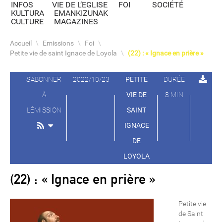
INFOS
VIE DE L’EGLISE
FOI
SOCIÉTÉ
KULTURA
EMANKIZUNAK
CULTURE
MAGAZINES
Accueil
\
Emissions
\
Foi
\
Petite vie de saint Ignace de Loyola
\
(22) : « Ignace en prière »
S'ABONNER
2022/10/23
PETITE
DURÉE
À
VIE DE
8 MIN
L'ÉMISSION
SAINT
IGNACE
DE
LOYOLA
(22) : « Ignace en prière »
Petite vie
de Saint