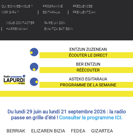
QUI SOMMES-NOUS ?
PROGRAMME
FRÉQUENCES
NOR GIRA ?
EGITARAUA
FREKUENTZIAK
NOUS CONTACTER
FAIRE UN DON
HARREMANAK
EMAITZA BAT EGIN
ENTZUN ZUZENEAN
ÉCOUTER LE DIRECT
BER ENTZUN
RÉÉCOUTER
ASTEKO EGITARAUA
PROGRAMME DE LA SEMAINE
Du lundi 29 juin au lundi 21 septembre 2026 : la radio
passe en grille d’été !
Consulter le programme ICI.
BERRIAK
ELIZAREN BIZIA
FEDEA
GIZARTEA