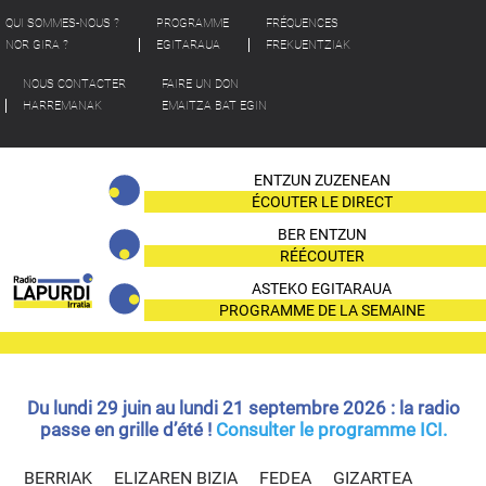
QUI SOMMES-NOUS ?
PROGRAMME
FRÉQUENCES
NOR GIRA ?
EGITARAUA
FREKUENTZIAK
NOUS CONTACTER
FAIRE UN DON
HARREMANAK
EMAITZA BAT EGIN
ENTZUN ZUZENEAN
ÉCOUTER LE DIRECT
BER ENTZUN
RÉÉCOUTER
ASTEKO EGITARAUA
PROGRAMME DE LA SEMAINE
Du lundi 29 juin au lundi 21 septembre 2026 : la radio
passe en grille d’été !
Consulter le programme ICI.
BERRIAK
ELIZAREN BIZIA
FEDEA
GIZARTEA