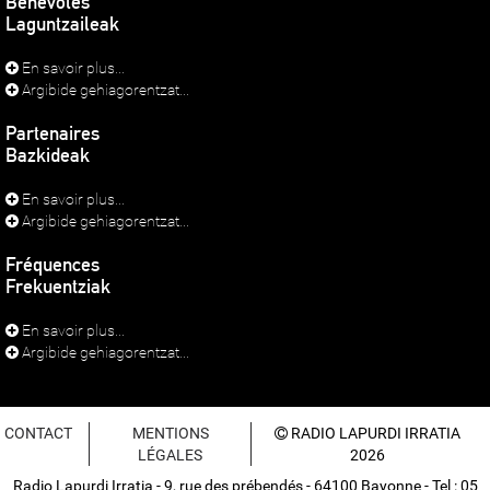
Bénévoles
Laguntzaileak
En savoir plus...
Argibide gehiagorentzat...
Partenaires
Bazkideak
En savoir plus...
Argibide gehiagorentzat...
Fréquences
Frekuentziak
En savoir plus...
Argibide gehiagorentzat...
CONTACT
MENTIONS
RADIO LAPURDI IRRATIA
LÉGALES
2026
Radio Lapurdi Irratia - 9, rue des prébendés - 64100 Bayonne - Tel : 05