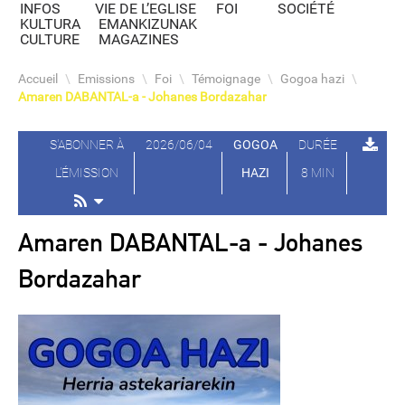
INFOS
VIE DE L’EGLISE
FOI
SOCIÉTÉ
KULTURA
EMANKIZUNAK
CULTURE
MAGAZINES
Accueil
\
Emissions
\
Foi
\
Témoignage
\
Gogoa hazi
\
Amaren DABANTAL-a - Johanes Bordazahar
S'ABONNER À
2026/06/04
GOGOA
DURÉE
L'ÉMISSION
HAZI
8 MIN
Amaren DABANTAL-a - Johanes
Bordazahar