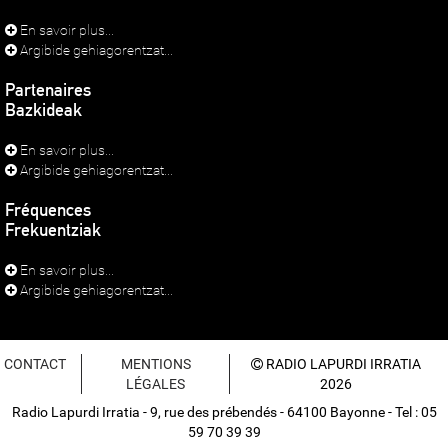
En savoir plus...
Argibide gehiagorentzat...
Partenaires
Bazkideak
En savoir plus...
Argibide gehiagorentzat...
Fréquences
Frekuentziak
En savoir plus...
Argibide gehiagorentzat...
CONTACT
MENTIONS
RADIO LAPURDI IRRATIA
LÉGALES
2026
Radio Lapurdi Irratia - 9, rue des prébendés - 64100 Bayonne - Tel : 05
59 70 39 39