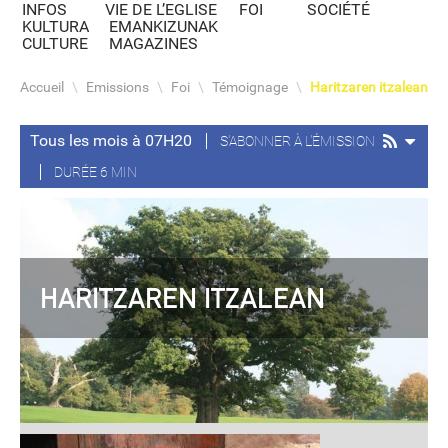
INFOS
VIE DE L’EGLISE
FOI
SOCIÉTÉ
KULTURA
EMANKIZUNAK
CULTURE
MAGAZINES
Accueil
\
Emissions
\
Foi
\
Témoignage
\
Haritzaren itzalean
Tous les mois à 07H20
S'ABONNER À L'ÉMISSION
DURÉE 6 MIN
HARITZAREN ITZALEAN