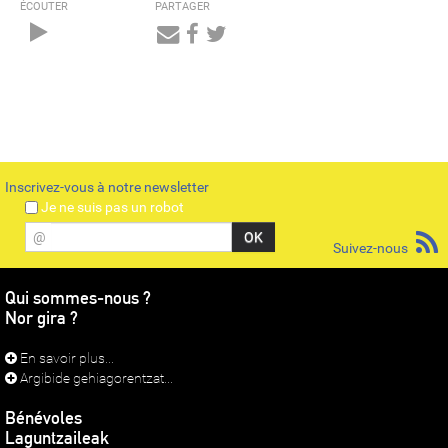
ÉCOUTER
PARTAGER
Audio
Player
Inscrivez-vous à notre newsletter
Je ne suis pas un robot
@
Suivez-nous
Qui sommes-nous ?
Nor gira ?
En savoir plus...
Argibide gehiagorentzat...
Bénévoles
Laguntzaileak