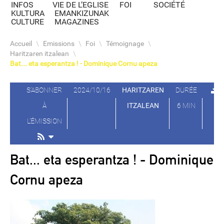
INFOS
VIE DE L’EGLISE
FOI
SOCIÉTÉ
KULTURA
EMANKIZUNAK
CULTURE
MAGAZINES
Accueil
\
Emissions
\
Foi
\
Témoignage
\
Haritzaren itzalean
\
Bat... eta esperantza ! - Dominique Cornu apeza
S'ABONNER
2024/10/16
HARITZAREN
DURÉE
À
ITZALEAN
6 MIN
L'ÉMISSION
Bat... eta esperantza ! - Dominique
Cornu apeza