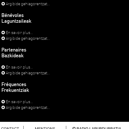
Argibide gehiagorentzat...
Bénévoles
Laguntzaileak
En savoir plus...
Argibide gehiagorentzat...
Partenaires
Bazkideak
En savoir plus...
Argibide gehiagorentzat...
Fréquences
Frekuentziak
En savoir plus...
Argibide gehiagorentzat...
CONTACT
MENTIONS
RADIO LAPURDI IRRATIA