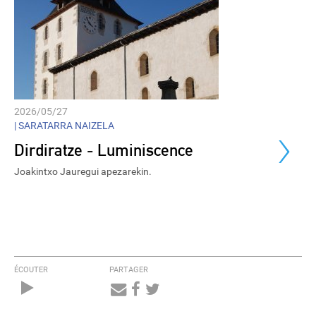
2026/05/27
›
|
SARATARRA NAIZELA
Dirdiratze - Luminiscence
Joakintxo Jauregui apezarekin.
ÉCOUTER
PARTAGER
Audio
Player