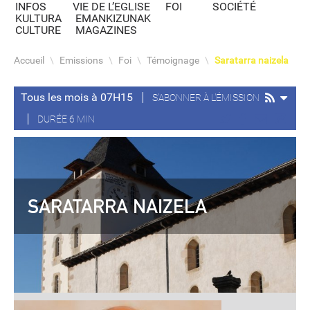
INFOS
VIE DE L’EGLISE
FOI
SOCIÉTÉ
KULTURA
EMANKIZUNAK
CULTURE
MAGAZINES
Accueil
\
Emissions
\
Foi
\
Témoignage
\
Saratarra naizela
Tous les mois à 07H15
S'ABONNER À L'ÉMISSION
DURÉE 6 MIN
SARATARRA NAIZELA