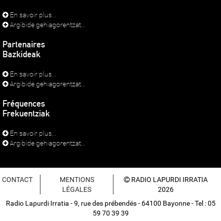
En savoir plus...
Argibide gehiagorentzat...
Partenaires
Bazkideak
En savoir plus...
Argibide gehiagorentzat...
Fréquences
Frekuentziak
En savoir plus...
Argibide gehiagorentzat...
CONTACT
MENTIONS
RADIO LAPURDI IRRATIA
LÉGALES
2026
Radio Lapurdi Irratia - 9, rue des prébendés - 64100 Bayonne - Tel : 05
59 70 39 39