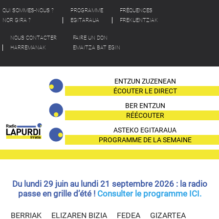
QUI SOMMES-NOUS ?
PROGRAMME
FRÉQUENCES
NOR GIRA ?
EGITARAUA
FREKUENTZIAK
NOUS CONTACTER
FAIRE UN DON
HARREMANAK
EMAITZA BAT EGIN
ENTZUN ZUZENEAN
ÉCOUTER LE DIRECT
BER ENTZUN
RÉÉCOUTER
ASTEKO EGITARAUA
PROGRAMME DE LA SEMAINE
Du lundi 29 juin au lundi 21 septembre 2026 : la radio
passe en grille d’été !
Consulter le programme ICI.
BERRIAK
ELIZAREN BIZIA
FEDEA
GIZARTEA