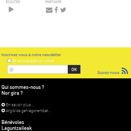
ÉCOUTER
PARTAGER
Audio
Player
Inscrivez-vous à notre newsletter
Je ne suis pas un robot
@
Suivez-nous
Qui sommes-nous ?
Nor gira ?
En savoir plus...
Argibide gehiagorentzat...
Bénévoles
Laguntzaileak