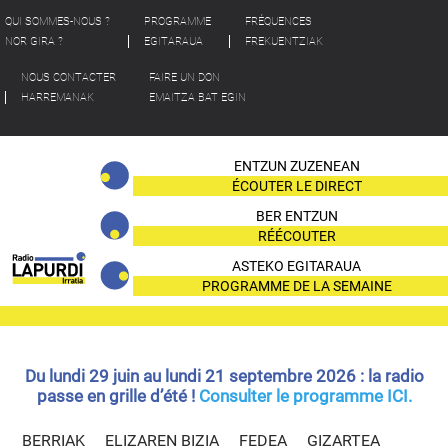
QUI SOMMES-NOUS ?
PROGRAMME
FRÉQUENCES
NOR GIRA ?
EGITARAUA
FREKUENTZIAK
NOUS CONTACTER
FAIRE UN DON
HARREMANAK
EMAITZA BAT EGIN
ENTZUN ZUZENEAN
ÉCOUTER LE DIRECT
BER ENTZUN
RÉÉCOUTER
ASTEKO EGITARAUA
PROGRAMME DE LA SEMAINE
Du lundi 29 juin au lundi 21 septembre 2026 : la radio
passe en grille d’été !
Consulter le programme ICI.
BERRIAK
ELIZAREN BIZIA
FEDEA
GIZARTEA