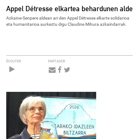
Appel Détresse elkartea behardunen alde
Azkaine-Senpere aldean ari den Appel Détresse elkarte solidarioa
eta humanitarioa aurkeztu digu Claudine Mihura azkaindarrak.
ÉCOUTER
PARTAGER
Audio
Player