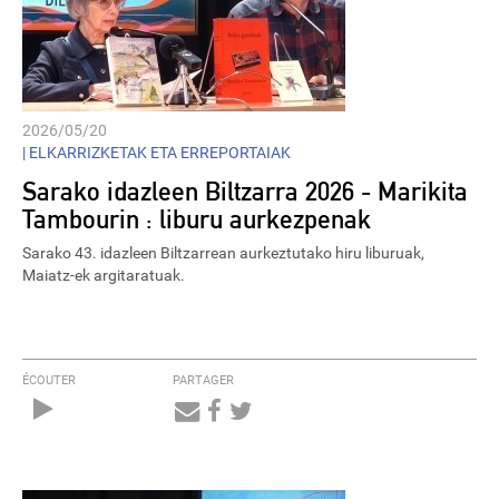
2026/05/20
|
ELKARRIZKETAK ETA ERREPORTAIAK
Sarako idazleen Biltzarra 2026 - Marikita
Tambourin : liburu aurkezpenak
Sarako 43. idazleen Biltzarrean aurkeztutako hiru liburuak,
Maiatz-ek argitaratuak.
ÉCOUTER
PARTAGER
Audio
Player