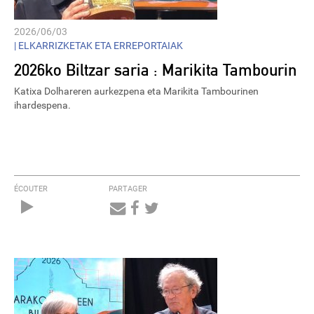
2026/06/03
|
ELKARRIZKETAK ETA ERREPORTAIAK
2026ko Biltzar saria : Marikita Tambourin
Katixa Dolhareren aurkezpena eta Marikita Tambourinen
ihardespena.
ÉCOUTER
PARTAGER
Audio
Player