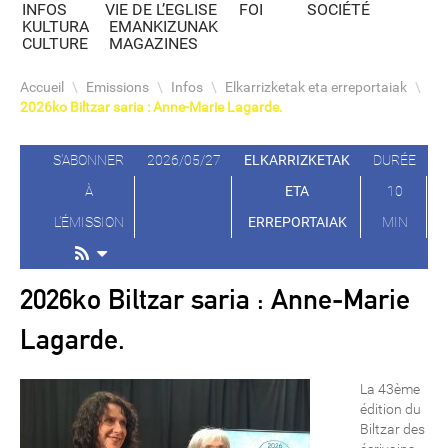
INFOS
VIE DE L’EGLISE
FOI
SOCIÉTÉ
KULTURA
EMANKIZUNAK
CULTURE
MAGAZINES
Accueil
\
Emissions
\
Infos
\
Elkarrizketak eta erreportaiak
\
2026ko Biltzar saria : Anne-Marie Lagarde.
S'ABONNER
2026/05/27
ELKARRIZKETAK
DURÉE
À
ETA
10
L'ÉMISSION
ERREPORTAIAK
MIN
2026ko Biltzar saria : Anne-Marie
Lagarde.
La 43ème
édition du
Biltzar des