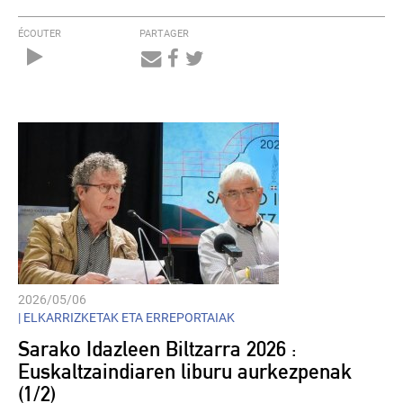
ÉCOUTER
PARTAGER
Audio
Player
2026/05/06
|
ELKARRIZKETAK ETA ERREPORTAIAK
Sarako Idazleen Biltzarra 2026 :
Euskaltzaindiaren liburu aurkezpenak
(1/2)