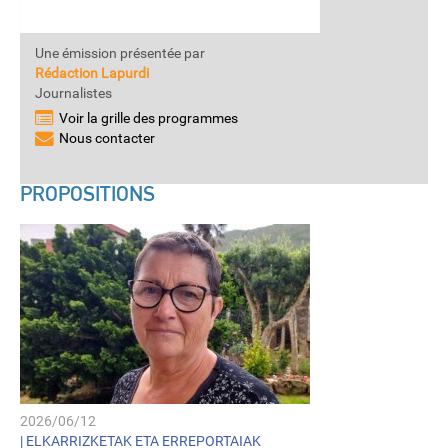
Une émission présentée par
Rédaction Lapurdi
Journalistes
Voir la grille des programmes
Nous contacter
PROPOSITIONS
2026/06/12
|
ELKARRIZKETAK ETA ERREPORTAIAK