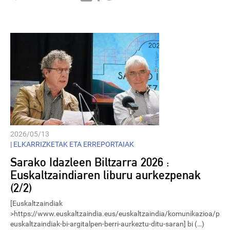
Player
2026/05/13
|
ELKARRIZKETAK ETA ERREPORTAIAK
Sarako Idazleen Biltzarra 2026 :
Euskaltzaindiaren liburu aurkezpenak
(2/2)
[Euskaltzaindiak
>https://www.euskaltzaindia.eus/euskaltzaindia/komunikazioa/plaz
euskaltzaindiak-bi-argitalpen-berri-aurkeztu-ditu-saran] bi (…)