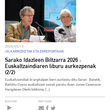
2026/05/13
|
ELKARRIZKETAK ETA ERREPORTAIAK
Sarako Idazleen Biltzarra 2026 :
Euskaltzaindiaren liburu aurkezpenak
(2/2)
Euskaltzaindiak bi argitalpen berri aurkeztu ditu Saran : Batetik,
Battittu Coyos euskaltzain osoak paratu duen Junes Casenave-
Harigileren Olerki bildüma, (…)
ÉCOUTER
PARTAGER
Audio