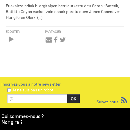
Euskaltzaindiak bi argitalpen berri aurkeztu ditu Saran : Batetik,
Battittu Coyos euskaltzain osoak paratu duen Junes Casenave-
Harigileren Olerki (…)
ÉCOUTER
PARTAGER
Audio
Player
Inscrivez-vous à notre newsletter
Je ne suis pas un robot
@
Suivez-nous
Qui sommes-nous ?
Nor gira ?