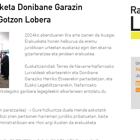
sketa Donibane Garazin
 Gotzon Lobera
2024ko abenduaren 6ra arte izanen da ikusgai.
Erakusketa honen helburua da eremu
juridikoan urteetan euskaraz egin den ekarria
gizarteratzea eta jendeari erakustea.
Un
Euskaltzaindiak Terres de Navarre-Nafarroako
Ré
Lurraldeak elkartearekin eta Donibane
Jo
Garaziko Herriko Etxearekin partaidetzan, eta
Eusko Legebiltzarrarekin, Nafarroako
kidegoko ganbera legegileekin elkarlanean antolatu du
n paratzailea) : « Gure hizkuntza duela mende askotatik
izi ziren pertsonen harreman juridiko pribatuetan, baita
ministratiboan ere. Hori argi ikusten da erakusketa