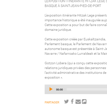
L’EXPOSITION ITINÉRANTE HITZAK LEGE
BASQUE À SAINT-JEAN-PIED-DE-PORT
L’exposition itinérante Hitzak Lege présen
importance historique a été inaugurée aujo
Cette exposition a pour but de faire connaî
domaine juridique.
Cette exposition créée par Euskaltzaindia,
Parlement basque, le Parlement de Navarr
autonome basque est présentée à Saint-Jea
Navarre / Nafarroako Lurraldeak et la Mair
Gotzon Lobera (qui a conçu cette expositio
relations juridiques privées des personnes 
l’activité administrative des institutions d
exposition ».
Current
00:00
time
PARTAGER