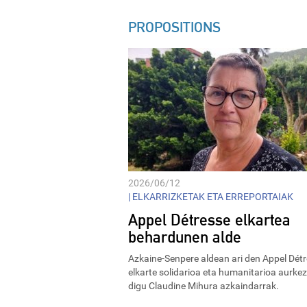
PROPOSITIONS
2026/06/12
|
ELKARRIZKETAK ETA ERREPORTAIAK
Appel Détresse elkartea
behardunen alde
Azkaine-Senpere aldean ari den Appel Dét
elkarte solidarioa eta humanitarioa aurke
digu Claudine Mihura azkaindarrak.