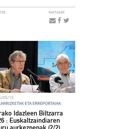
TER
PARTAGER
Audio
Player
6/05/13
ARRIZKETAK ETA ERREPORTAIAK
rako Idazleen Biltzarra
26 : Euskaltzaindiaren
buru aurkezpenak (2/2)