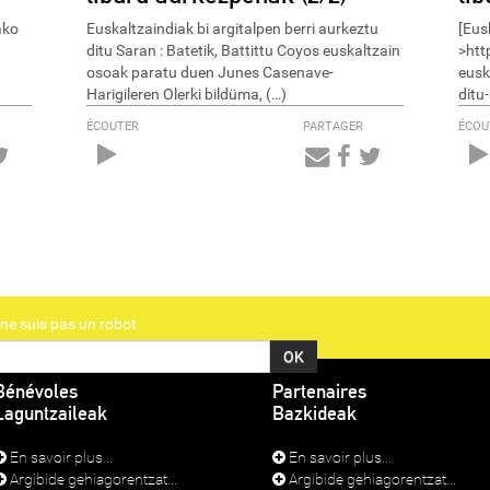
ako
Euskaltzaindiak bi argitalpen berri aurkeztu
[Eus
ditu Saran : Batetik, Battittu Coyos euskaltzain
>htt
osoak paratu duen Junes Casenave-
eusk
Harigileren Olerki bildüma, (…)
ditu-
ÉCOUTER
PARTAGER
ÉCOU
Audio
Player
ne suis pas un robot
Bénévoles
Partenaires
Laguntzaileak
Bazkideak
En savoir plus...
En savoir plus...
Argibide gehiagorentzat...
Argibide gehiagorentzat...