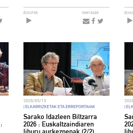
ÉCOUTER
PARTAGER
ÉCOU
Audio
Player
2026/05/13
202
|
ELKARRIZKETAK ETA ERREPORTAIAK
|
ELK
Sarako Idazleen Biltzarra
Sa
:
2026 : Euskaltzaindiaren
20
liburu aurkezpenak (2/2)
li