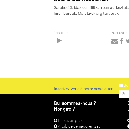
Sarako 43. idazleen Biltzarrean aurkeztut
hiru liburuak, Maiatz-ek argitaratuak.
ÉCOUTER
PARTAGER
Audio
Player
Je 
Inscrivez-vous à notre newsletter
@
Qui sommes-nous ?
Nor gira ?
En savoir plus...
Argibide gehiagorentzat...