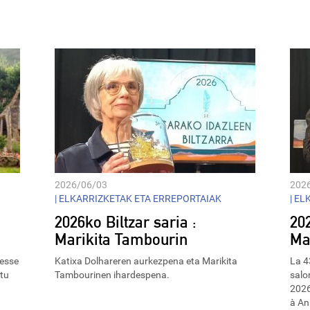
increase
or
decrease
volume.
2026/06/03
202
|
ELKARRIZKETAK ETA ERREPORTAIAK
|
ELK
2026ko Biltzar saria :
202
Marikita Tambourin
Ma
resse
Katixa Dolhareren aurkezpena eta Marikita
La 4
ztu
Tambourinen ihardespena.
salon
2026
à An