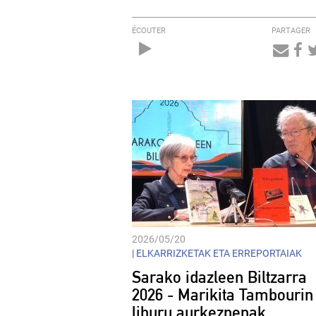
ÉCOUTER
PARTAGER
Audio
Player
2026/05/20
|
ELKARRIZKETAK ETA ERREPORTAIAK
Sarako idazleen Biltzarra
2026 - Marikita Tambourin 
liburu aurkezpenak