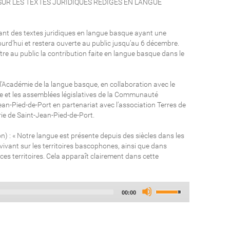
 SUR LES TEXTES JURIDIQUES RÉDIGÉS EN LANGUE
tant des textes juridiques en langue basque ayant une
urd’hui et restera ouverte au public jusqu’au 6 décembre.
tre au public la contribution faite en langue basque dans le
 l’Académie de la langue basque, en collaboration avec le
e et les assemblées législatives de la Communauté
n-Pied-de-Port en partenariat avec l’association Terres de
ie de Saint-Jean-Pied-de-Port.
n) : « Notre langue est présente depuis des siècles dans les
vivant sur les territoires bascophones, ainsi que dans
e ces territoires. Cela apparaît clairement dans cette
Audio
Use
Total
00:00
Player
Up/Down
duration
Arrow
keys
to