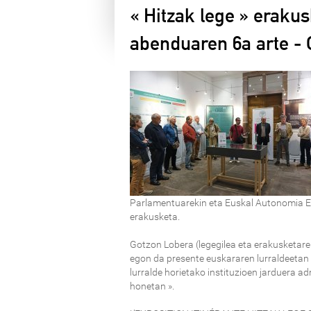
« Hitzak lege » eraku
abenduaren 6a arte -
Parlamentuarekin eta Euskal Autonomia Er
erakusketa.
Gotzon Lobera (legegilea eta erakusketare
egon da presente euskararen lurraldeetan b
lurralde horietako instituzioen jarduera ad
honetan ».