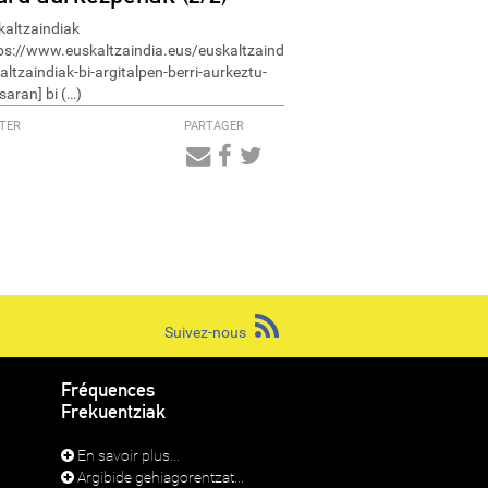
kaltzaindiak
ps://www.euskaltzaindia.eus/euskaltzaindia/komunikazioa/plazaberri/
altzaindiak-bi-argitalpen-berri-aurkeztu-
saran] bi (…)
TER
PARTAGER
Audio
Player
Suivez-nous
Fréquences
Frekuentziak
En savoir plus...
Argibide gehiagorentzat...