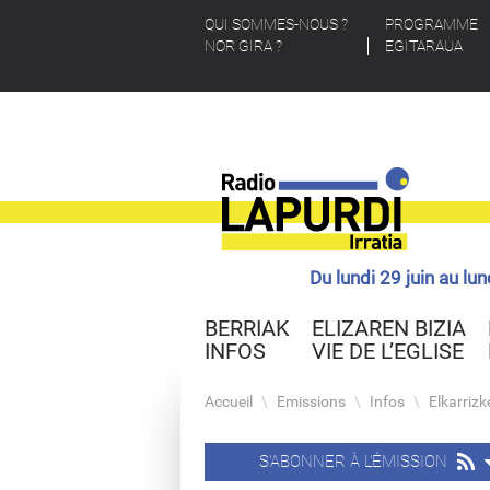
QUI SOMMES-NOUS ?
PROGRAMME
NOR GIRA ?
EGITARAUA
Du lundi 29 juin au lu
BERRIAK
ELIZAREN BIZIA
INFOS
VIE DE L’EGLISE
Accueil
\
Emissions
\
Infos
\
Elkarrizk
S'ABONNER À L'ÉMISSION