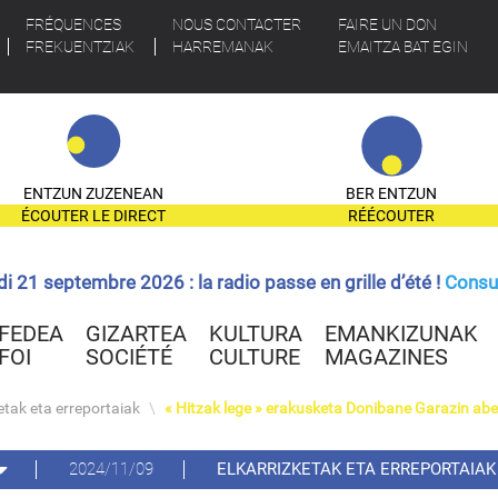
FRÉQUENCES
NOUS CONTACTER
FAIRE UN DON
FREKUENTZIAK
HARREMANAK
EMAITZA BAT EGIN
ENTZUN ZUZENEAN
BER ENTZUN
ÉCOUTER LE DIRECT
RÉÉCOUTER
ndi 21 septembre 2026 : la radio passe en grille d’été !
Consul
FEDEA
GIZARTEA
KULTURA
EMANKIZUNAK
FOI
SOCIÉTÉ
CULTURE
MAGAZINES
etak eta erreportaiak
\
« Hitzak lege » erakusketa Donibane Garazin ab
2024/11/09
ELKARRIZKETAK ETA ERREPORTAIAK