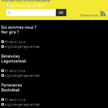
Inscrivez-vous à notre newsletter
Je ne suis pas un robot
@
Suivez-nous
Qui sommes-nous ?
Nor gira ?
En savoir plus...
Argibide gehiagorentzat...
Bénévoles
Laguntzaileak
En savoir plus...
Argibide gehiagorentzat...
Partenaires
Bazkideak
En savoir plus...
Argibide gehiagorentzat...