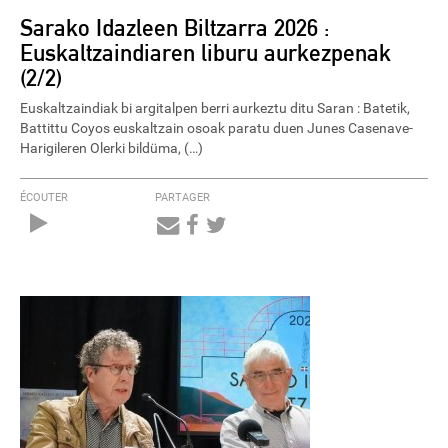
Sarako Idazleen Biltzarra 2026 :
Euskaltzaindiaren liburu aurkezpenak
(2/2)
Euskaltzaindiak bi argitalpen berri aurkeztu ditu Saran : Batetik,
Battittu Coyos euskaltzain osoak paratu duen Junes Casenave-
Harigileren Olerki bildüma, (…)
ÉCOUTER
PARTAGER
Audio
Player