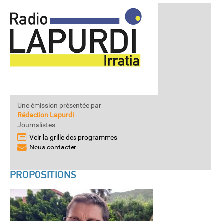
Une émission présentée par
Rédaction Lapurdi
Journalistes
Voir la grille des programmes
Nous contacter
PROPOSITIONS