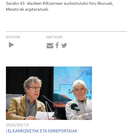
Sarako 43. idazleen Biltzarrean aurkeztutako hiru liburuak,
Maiatz-ek argitaratuak.
ÉCOUTER
PARTAGER
Audio
Player
2026/05/13
|
ELKARRIZKETAK ETA ERREPORTAIAK