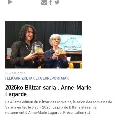
Audio
Player
2026/05/27
|
ELKARRIZKETAK ETA ERREPORTAIAK
2026ko Biltzar saria : Anne-Marie
Lagarde.
La 43ème édition du Biltzar des écrivains, le salon des écrivains de
Sare, a eu lieu le 6 avril 2026. Le prix du Biltar a été remis
notamment à Anne-Marie Lagarde. Présentation (…)