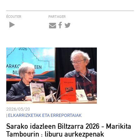
ÉCOUTER
PARTAGER
Audio
Player
2026/05/20
|
ELKARRIZKETAK ETA ERREPORTAIAK
Sarako idazleen Biltzarra 2026 - Marikita
Tambourin : liburu aurkezpenak