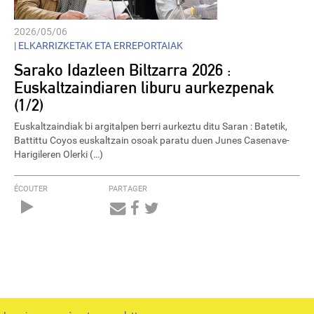
2026/05/06
|
ELKARRIZKETAK ETA ERREPORTAIAK
Sarako Idazleen Biltzarra 2026 :
Euskaltzaindiaren liburu aurkezpenak
(1/2)
Euskaltzaindiak bi argitalpen berri aurkeztu ditu Saran : Batetik,
Battittu Coyos euskaltzain osoak paratu duen Junes Casenave-
Harigileren Olerki (…)
ÉCOUTER
PARTAGER
Audio
Player