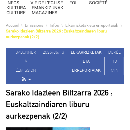
INFOS
VIE DE L’EGLISE
FOI
SOCIÉTÉ
KULTURA
EMANKIZUNAK
CULTURE
MAGAZINES
Accueil
\
Emissions
\
Infos
\
Elkarrizketak eta erreportaiak
\
Sarako Idazleen Biltzarra 2026 : Euskaltzaindiaren liburu
aurkezpenak (2/2)
S'ABONNER
2026/05/13
ELKARRIZKETAK
DURÉE
À
ETA
10
L'ÉMISSION
ERREPORTAIAK
MIN
Sarako Idazleen Biltzarra 2026 :
Euskaltzaindiaren liburu
aurkezpenak (2/2)