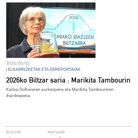
2026/06/03
|
ELKARRIZKETAK ETA ERREPORTAIAK
2026ko Biltzar saria : Marikita Tambourin
Katixa Dolhareren aurkezpena eta Marikita Tambourinen
ihardespena.
ÉCOUTER
PARTAGER