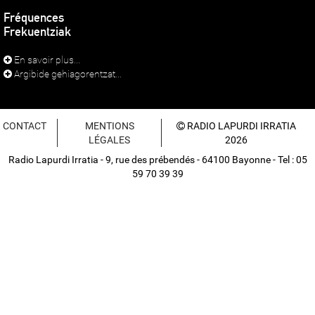
Fréquences
Frekuentziak
En savoir plus...
Argibide gehiagorentzat...
CONTACT
MENTIONS
RADIO LAPURDI IRRATIA
LÉGALES
2026
Radio Lapurdi Irratia - 9, rue des prébendés - 64100 Bayonne - Tel : 05
59 70 39 39