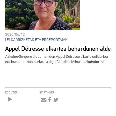
2026/06/12
|
ELKARRIZKETAK ETA ERREPORTAIAK
Appel Détresse elkartea behardunen alde
Azkaine-Senpere aldean ari den Appel Détresse elkarte solidarioa
eta humanitarioa aurkeztu digu Claudine Mihura azkaindarrak.
ÉCOUTER
PARTAGER
Audio
Player