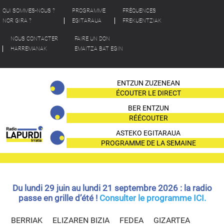
QUI SOMMES-NOUS ?
PROGRAMME
FRÉQUENCES
NOR GIRA ?
EGITARAUA
FREKUENTZIAK
NOUS CONTACTER
FAIRE UN DON
HARREMANAK
EMAITZA BAT EGIN
ENTZUN ZUZENEAN
ÉCOUTER LE DIRECT
BER ENTZUN
RÉÉCOUTER
ASTEKO EGITARAUA
PROGRAMME DE LA SEMAINE
Du lundi 29 juin au lundi 21 septembre 2026 : la radio
passe en grille d’été !
Consulter le programme ICI.
BERRIAK
ELIZAREN BIZIA
FEDEA
GIZARTEA