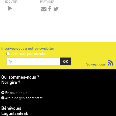
ÉCOUTER
PARTAGER
Audio
Player
Inscrivez-vous à notre newsletter
Je ne suis pas un robot
@
Suivez-nous
Qui sommes-nous ?
Nor gira ?
En savoir plus...
Argibide gehiagorentzat...
Bénévoles
Laguntzaileak