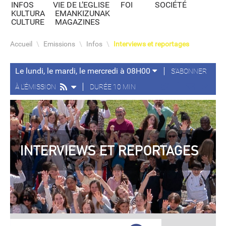
INFOS
VIE DE L’EGLISE
FOI
SOCIÉTÉ
KULTURA
EMANKIZUNAK
CULTURE
MAGAZINES
Accueil
\
Emissions
\
Infos
\
Interviews et reportages
Le lundi, le mardi, le mercredi à 08H00
S'ABONNER
À L'ÉMISSION
DURÉE 10 MIN
INTERVIEWS ET REPORTAGES