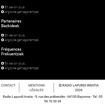
En savoir plus...
Argibide gehiagorentzat...
Partenaires
Bazkideak
En savoir plus...
Argibide gehiagorentzat...
Fréquences
Frekuentziak
En savoir plus...
Argibide gehiagorentzat...
CONTACT
MENTIONS
RADIO LAPURDI IRRATIA
LÉGALES
2026
Radio Lapurdi Irratia - 9, rue des prébendés - 64100 Bayonne - Tel : 05
59 70 39 39