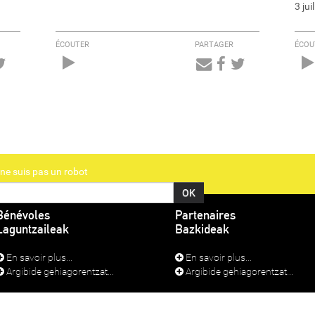
3 ju
ÉCOUTER
PARTAGER
ÉCOU
Audio
Player
ne suis pas un robot
Bénévoles
Partenaires
Laguntzaileak
Bazkideak
En savoir plus...
En savoir plus...
Argibide gehiagorentzat...
Argibide gehiagorentzat...
TIONS LÉGALES
SE CONNECTER