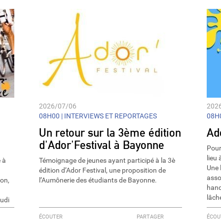
decrease
volume.
2026/07/06
202
08H00 |
INTERVIEWS ET REPORTAGES
08H0
Un retour sur la 3ème édition
Ad
d'Ador'Festival à Bayonne
Pour
lieu
 à
Témoignage de jeunes ayant participé à la 3è
Une 
édition d’Ador Festival, une proposition de
asso
on,
l’Aumônerie des étudiants de Bayonne.
hand
lâch
eudi
ÉCOUTER
PARTAGER
ÉCOU