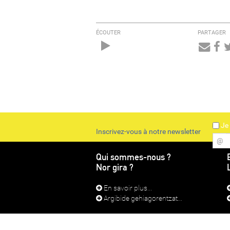
ÉCOUTER
PARTAGER
Audio
Player
Je 
Inscrivez-vous à notre newsletter
@
Qui sommes-nous ?
Nor gira ?
En savoir plus...
Argibide gehiagorentzat...
CONTACT
MEN