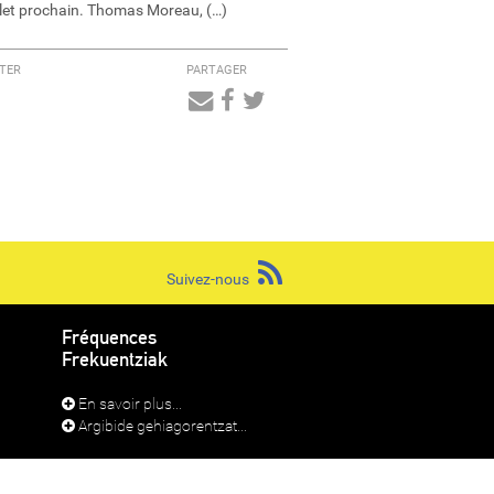
illet prochain. Thomas Moreau, (…)
TER
PARTAGER
Audio
Player
Suivez-nous
Fréquences
Frekuentziak
En savoir plus...
Argibide gehiagorentzat...
RADIO LAPURDI IRRATIA 2026