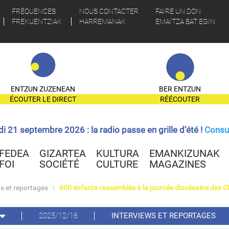
FRÉQUENCES
NOUS CONTACTER
FAIRE UN DON
FREKUENTZIAK
HARREMANAK
EMAITZA BAT EGIN
ENTZUN ZUZENEAN
BER ENTZUN
ÉCOUTER LE DIRECT
RÉÉCOUTER
ndi 21 septembre 2026 : la radio passe en grille d’été !
Consul
FEDEA
GIZARTEA
KULTURA
EMANKIZUNAK
FOI
SOCIÉTÉ
CULTURE
MAGAZINES
ws et reportages
\
600 enfants rassemblés à la journée diocésaine des 
2025/12/16
INTERVIEWS ET REPORTAGES