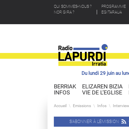
QUI SOMMES-NOUS ?
PROGRAMME
NOR GIRA ?
EGITARAUA
Du lundi 29 juin au lu
BERRIAK
ELIZAREN BIZIA
INFOS
VIE DE L’EGLISE
Accueil
\
Emissions
\
Infos
\
Intervie
S'ABONNER À L'ÉMISSION