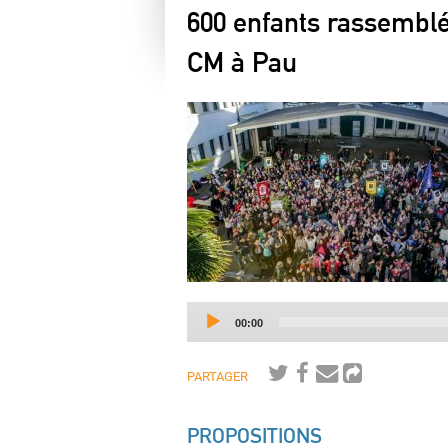
600 enfants rassemblé
CM à Pau
Current
00:00
time
PARTAGER
PROPOSITIONS