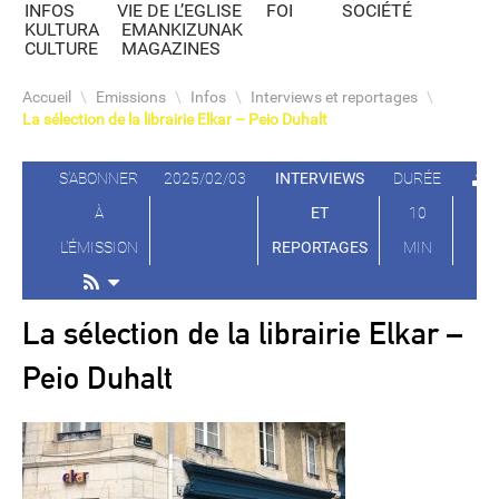
INFOS
VIE DE L’EGLISE
FOI
SOCIÉTÉ
KULTURA
EMANKIZUNAK
CULTURE
MAGAZINES
Accueil
\
Emissions
\
Infos
\
Interviews et reportages
\
La sélection de la librairie Elkar – Peio Duhalt
S'ABONNER
2025/02/03
INTERVIEWS
DURÉE
À
ET
10
L'ÉMISSION
REPORTAGES
MIN
La sélection de la librairie Elkar –
Peio Duhalt