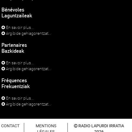
Bénévoles
Laguntzaileak
En savoir plus...
Argibide gehiagorentzat...
Partenaires
Bazkideak
En savoir plus...
Argibide gehiagorentzat...
Fréquences
Frekuentziak
En savoir plus...
Argibide gehiagorentzat...
CONTACT
MENTIONS
RADIO LAPURDI IRRATIA
LÉGALES
2026