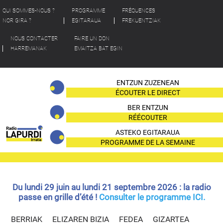
QUI SOMMES-NOUS ?
PROGRAMME
FRÉQUENCES
NOR GIRA ?
EGITARAUA
FREKUENTZIAK
NOUS CONTACTER
FAIRE UN DON
HARREMANAK
EMAITZA BAT EGIN
ENTZUN ZUZENEAN
ÉCOUTER LE DIRECT
BER ENTZUN
RÉÉCOUTER
ASTEKO EGITARAUA
PROGRAMME DE LA SEMAINE
Du lundi 29 juin au lundi 21 septembre 2026 : la radio
passe en grille d’été !
Consulter le programme ICI.
BERRIAK
ELIZAREN BIZIA
FEDEA
GIZARTEA