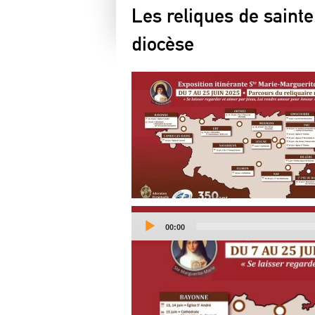
Les reliques de saint
diocèse
Current
00:00
time