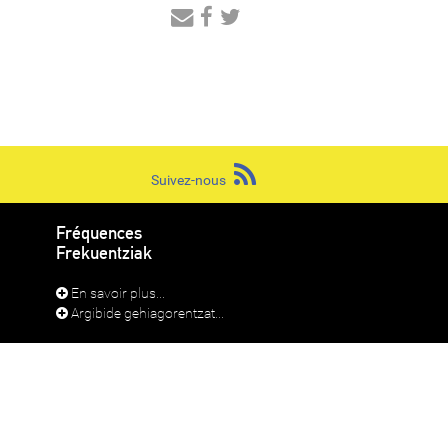
Audio
Player
Suivez-nous
Fréquences
Frekuentziak
En savoir plus...
Argibide gehiagorentzat...
RADIO LAPURDI IRRATIA 2026
39 39