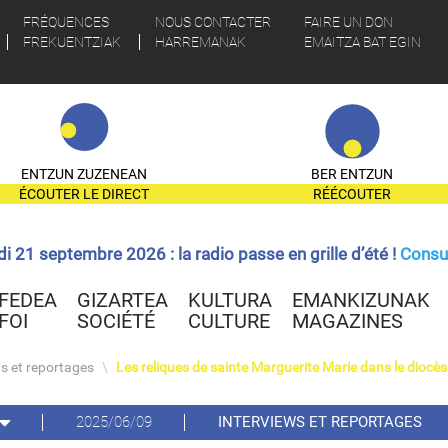
FRÉQUENCES
NOUS CONTACTER
FAIRE UN DON
FREKUENTZIAK
HARREMANAK
EMAITZA BAT EGIN
ENTZUN ZUZENEAN
BER ENTZUN
ÉCOUTER LE DIRECT
RÉÉCOUTER
ndi 21 septembre 2026 : la radio passe en grille d’été !
Consul
FEDEA
GIZARTEA
KULTURA
EMANKIZUNAK
FOI
SOCIÉTÉ
CULTURE
MAGAZINES
ws et reportages
\
Les reliques de sainte Marguerite Marie dans le diocès
2025/06/09
INTERVIEWS ET REPORTAGES