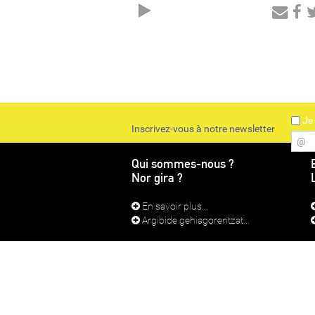
Audio
Player
Je 
Inscrivez-vous à notre newsletter
@
Qui sommes-nous ?
Nor gira ?
En savoir plus...
Argibide gehiagorentzat...
CONTACT
MEN
Radi