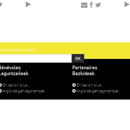
Audio
Player
ne suis pas un robot
Bénévoles
Partenaires
Laguntzaileak
Bazkideak
En savoir plus...
En savoir plus...
Argibide gehiagorentzat...
Argibide gehiagorentzat...
TIONS LÉGALES
SE CONNECTER
o Lapurdi Irratia - 9, rue des prébendés - 64100 Bayonne - Tel : 05 59 70 