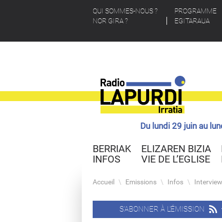
QUI SOMMES-NOUS ?
PROGRAMME
NOR GIRA ?
EGITARAUA
Du lundi 29 juin au lu
BERRIAK
ELIZAREN BIZIA
INFOS
VIE DE L’EGLISE
Accueil
\
Emissions
\
Infos
\
Intervie
S'ABONNER À L'ÉMISSION