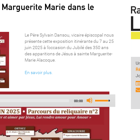
e Marguerite Marie dans le
Le Père Sylvain Dansou, vicaire épiscopal nous
présente cette exposition itinérante du 7 au 25
juin 2025 à l’occasion du Jubilé des 350 ans
des apparitions de Jésus à sainte Marguerite-
Marie Alacoque.
Un
Ré
En savoir plus.
Jo
Use
Audio
Total
00:00
Up/Down
Player
duration
Arrow
keys
to
increase
or