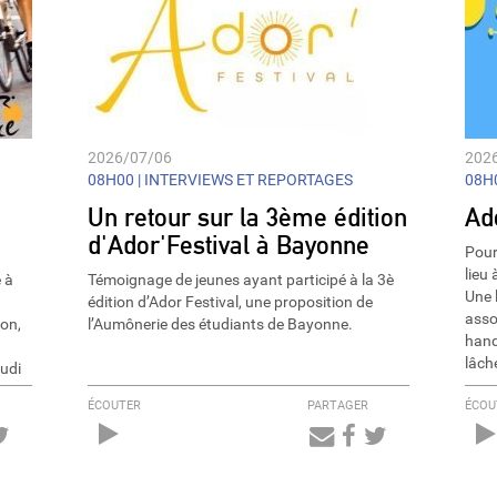
2026/07/06
202
08H00 |
INTERVIEWS ET REPORTAGES
08H0
Un retour sur la 3ème édition
Ad
d'Ador'Festival à Bayonne
Pour
lieu
 à
Témoignage de jeunes ayant participé à la 3è
Une 
édition d’Ador Festival, une proposition de
asso
on,
l’Aumônerie des étudiants de Bayonne.
hand
lâch
eudi
ÉCOUTER
PARTAGER
ÉCOU
Audio
Player