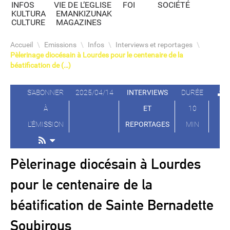
INFOS
VIE DE L’EGLISE
FOI
SOCIÉTÉ
KULTURA
EMANKIZUNAK
CULTURE
MAGAZINES
Accueil
\
Emissions
\
Infos
\
Interviews et reportages
\
Pèlerinage diocésain à Lourdes pour le centenaire de la
béatification de (…)
S'ABONNER
2025/04/14
INTERVIEWS
DURÉE
À
ET
10
L'ÉMISSION
REPORTAGES
MIN
Pèlerinage diocésain à Lourdes
pour le centenaire de la
béatification de Sainte Bernadette
Soubirous