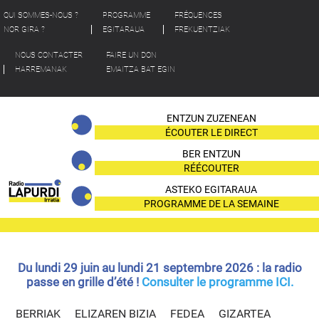
QUI SOMMES-NOUS ?
PROGRAMME
FRÉQUENCES
NOR GIRA ?
EGITARAUA
FREKUENTZIAK
NOUS CONTACTER
FAIRE UN DON
HARREMANAK
EMAITZA BAT EGIN
ENTZUN ZUZENEAN
ÉCOUTER LE DIRECT
BER ENTZUN
RÉÉCOUTER
ASTEKO EGITARAUA
PROGRAMME DE LA SEMAINE
Du lundi 29 juin au lundi 21 septembre 2026 : la radio
passe en grille d’été !
Consulter le programme ICI.
BERRIAK
ELIZAREN BIZIA
FEDEA
GIZARTEA