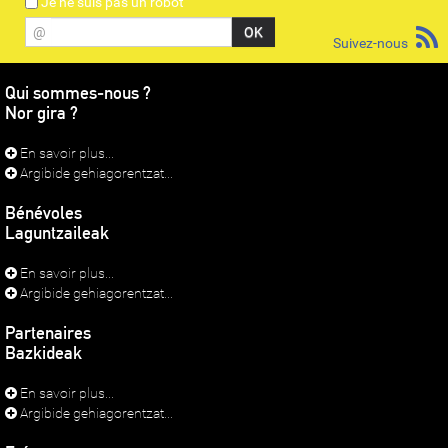
Je ne suis pas un robot
@
Suivez-nous
Qui sommes-nous ?
Nor gira ?
En savoir plus...
Argibide gehiagorentzat...
Bénévoles
Laguntzaileak
En savoir plus...
Argibide gehiagorentzat...
Partenaires
Bazkideak
En savoir plus...
Argibide gehiagorentzat...