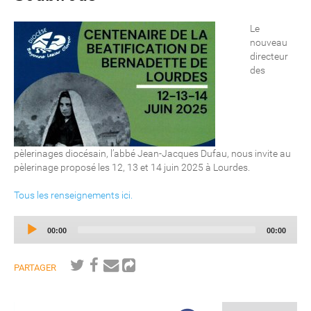
Le
nouveau
directeur
des
pèlerinages diocésain, l’abbé Jean-Jacques Dufau, nous invite au
pèlerinage proposé les 12, 13 et 14 juin 2025 à Lourdes.
Tous les renseignements ici.
Audio
Current
Total
00:00
00:00
Player
time
duration
PARTAGER