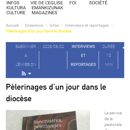
INFOS
VIE DE L’EGLISE
FOI
SOCIÉTÉ
KULTURA
EMANKIZUNAK
CULTURE
MAGAZINES
Accueil
\
Emissions
\
Infos
\
Interviews et reportages
\
Pèlerinages d’un jour dans le diocèse
S'ABONNER
2026/06/02
INTERVIEWS
DURÉE
À
ET
10
L'ÉMISSION
REPORTAGES
MIN
Pèlerinages d’un jour dans le
diocèse
Le service
de la
pastorale