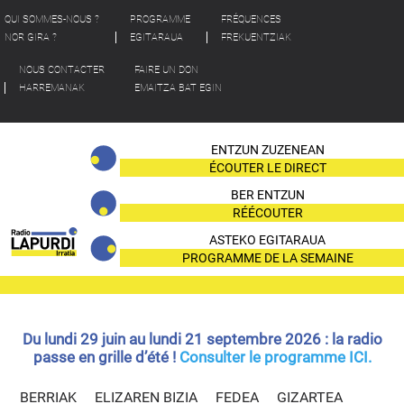
QUI SOMMES-NOUS ?
PROGRAMME
FRÉQUENCES
NOR GIRA ?
EGITARAUA
FREKUENTZIAK
NOUS CONTACTER
FAIRE UN DON
HARREMANAK
EMAITZA BAT EGIN
ENTZUN ZUZENEAN
ÉCOUTER LE DIRECT
BER ENTZUN
RÉÉCOUTER
ASTEKO EGITARAUA
PROGRAMME DE LA SEMAINE
Du lundi 29 juin au lundi 21 septembre 2026 : la radio
passe en grille d’été !
Consulter le programme ICI.
BERRIAK
ELIZAREN BIZIA
FEDEA
GIZARTEA