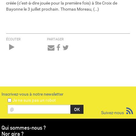
créée (c’est-à-dire jouée pour la première fois) à Ste Croix de
Bayonne le 3 juillet prochain. Thomas Moreau, (…)
ÉCOUTER
PARTAGER
Audio
Player
Inscrivez-vous à notre newsletter
Je ne suis pas un robot
@
Suivez-nous
Qui sommes-nous ?
Nor gira ?