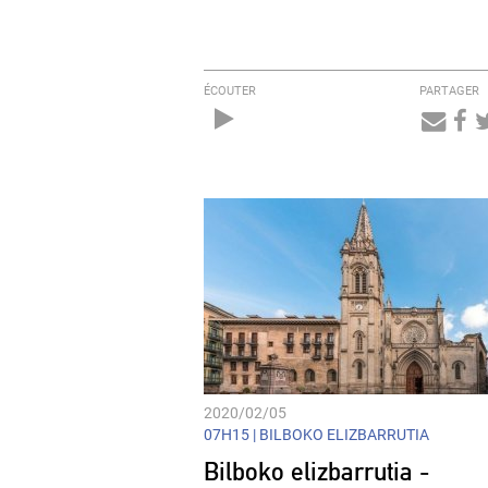
ÉCOUTER
PARTAGER
Audio
Player
2020/02/05
07H15 |
BILBOKO ELIZBARRUTIA
Bilboko elizbarrutia -