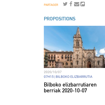
PARTAGER
PROPOSITIONS
2020/10/07
07H15 |
BILBOKO ELIZBARRUTIA
Bilboko elizbarrutiaren
berriak 2020-10-07