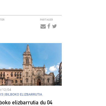
TER
PARTAGER
Audio
Player
9/12/04
5 |
BILBOKO ELIZBARRUTIA
boko elizbarrutia du 04