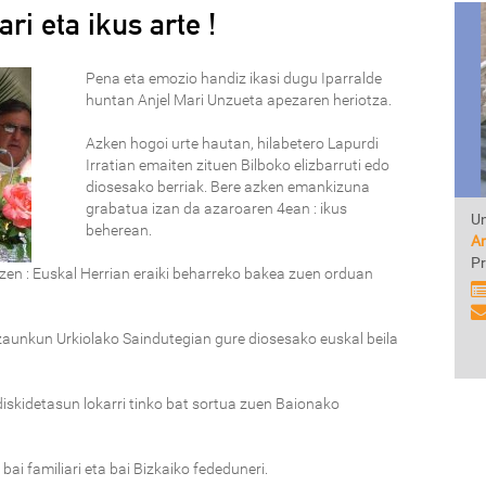
ri eta ikus arte !
Pena eta emozio handiz ikasi dugu Iparralde
huntan Anjel Mari Unzueta apezaren heriotza.
Azken hogoi urte hautan, hilabetero Lapurdi
Irratian emaiten zituen Bilboko elizbarruti edo
diosesako berriak. Bere azken emankizuna
grabatua izan da azaroaren 4ean : ikus
Un
beherean.
An
Pr
 zen : Euskal Herrian eraiki beharreko bakea zuen orduan
 zaunkun Urkiolako Saindutegian gure diosesako euskal beila
adiskidetasun lokarri tinko bat sortua zuen Baionako
ai familiari eta bai Bizkaiko fededuneri.