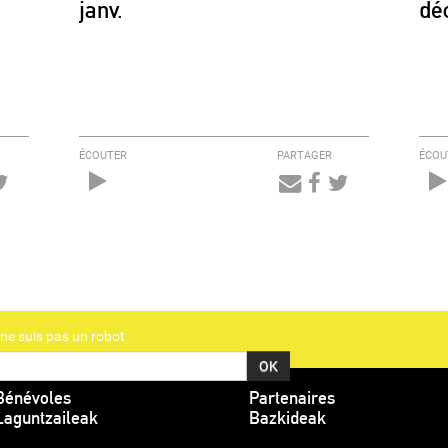
janv.
dé
ÉCOUTER
PARTAGER
ÉCOU
Audio
Player
ne suis pas un robot
Bénévoles
Partenaires
Laguntzaileak
Bazkideak