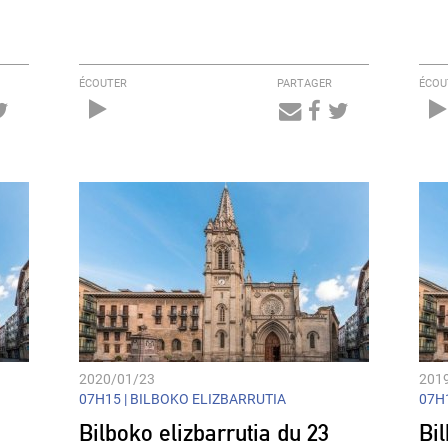
ÉCOUTER
PARTAGER
ÉCOU
Audio
Player
2020/01/23
201
07H15 |
BILBOKO ELIZBARRUTIA
07H1
Bilboko elizbarrutia du 23
Bil