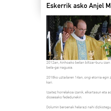
Eskerrik asko Anjel Ma
2012an, Ainhoako beilan biltzar-buru izan
beila-gai nagusia.
2018ko uztailaren 14an, ongi etorria egin
kari.
Izaitez horrelakoa izanik, elkartasun eta 
diosesako fededunekin.
Dolumin beroenak helarazi nahi dizkiotegu b