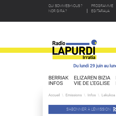
QUI SOMMES-NOUS ?
PROGRAMME
NOR GIRA ?
EGITARAUA
Du lundi 29 juin au lu
BERRIAK
ELIZAREN BIZIA
INFOS
VIE DE L’EGLISE
Accueil
\
Emissions
\
Infos
\
Lekukoa 
S'ABONNER À L'ÉMISSION