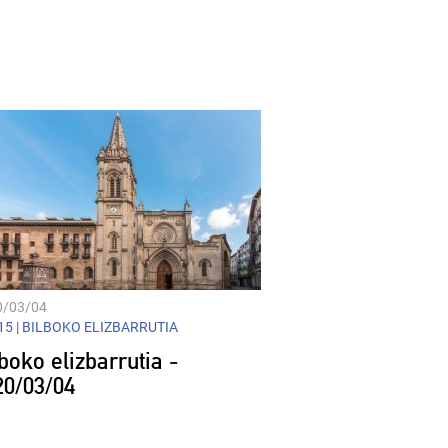
0/03/04
5 |
BILBOKO ELIZBARRUTIA
boko elizbarrutia -
20/03/04