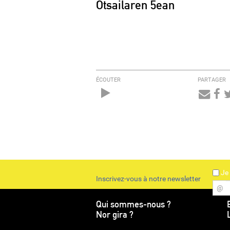
Otsailaren 5ean
ÉCOUTER
PARTAGER
Audio
Player
Je 
Inscrivez-vous à notre newsletter
@
Qui sommes-nous ?
Nor gira ?