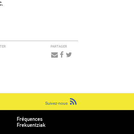
c.
TER
PARTAGER
Audio
Player
Suivez-nous
Fréquences
Frekuentziak