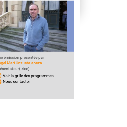
e émission présentée par
gel Mari Unzueta apeza
ésentateur(trice)
Voir la grille des programmes
Nous contacter