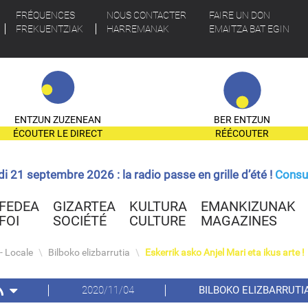
FRÉQUENCES
NOUS CONTACTER
FAIRE UN DON
FREKUENTZIAK
HARREMANAK
EMAITZA BAT EGIN
ENTZUN ZUZENEAN
BER ENTZUN
ÉCOUTER LE DIRECT
RÉÉCOUTER
ndi 21 septembre 2026 : la radio passe en grille d’été !
Consul
FEDEA
GIZARTEA
KULTURA
EMANKIZUNAK
FOI
SOCIÉTÉ
CULTURE
MAGAZINES
- Locale
\
Bilboko elizbarrutia
\
Eskerrik asko Anjel Mari eta ikus arte !
2020/11/04
BILBOKO ELIZBARRUTI