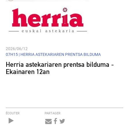
2026/06/12
07H15 |
HERRIA ASTEKARIAREN PRENTSA BILDUMA
Herria astekariaren prentsa bilduma -
Ekainaren 12an
ÉCOUTER
PARTAGER
Audio
Player