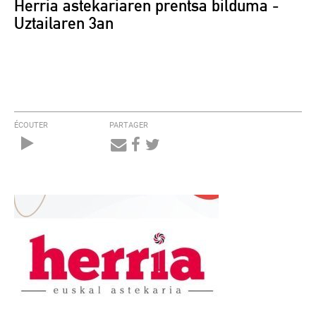
Herria astekariaren prentsa bilduma -
Uztailaren 3an
ÉCOUTER
PARTAGER
Audio
Player