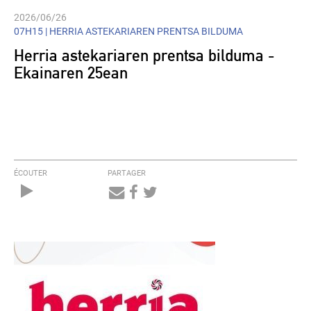
2026/06/26
07H15 |
HERRIA ASTEKARIAREN PRENTSA BILDUMA
Herria astekariaren prentsa bilduma -
Ekainaren 25ean
ÉCOUTER
PARTAGER
Audio
Player