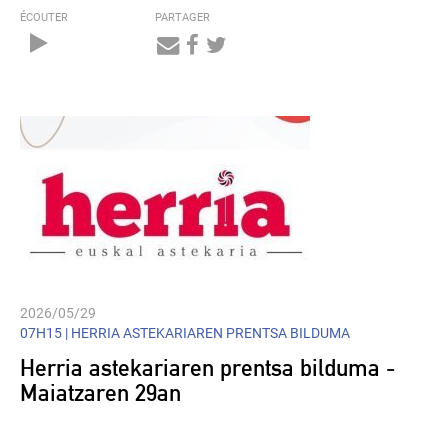
ÉCOUTER
PARTAGER
Audio
Player
2026/05/29
07H15 |
HERRIA ASTEKARIAREN PRENTSA BILDUMA
Herria astekariaren prentsa bilduma -
Maiatzaren 29an