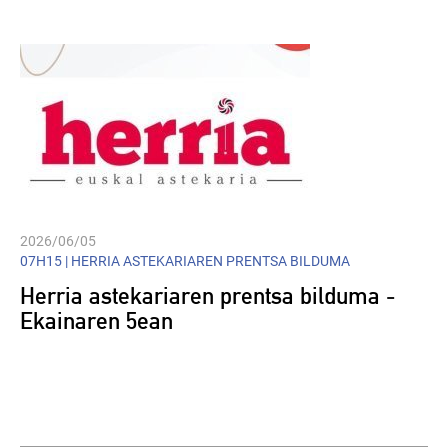
2026/06/05
07H15 |
HERRIA ASTEKARIAREN PRENTSA BILDUMA
Herria astekariaren prentsa bilduma -
Ekainaren 5ean