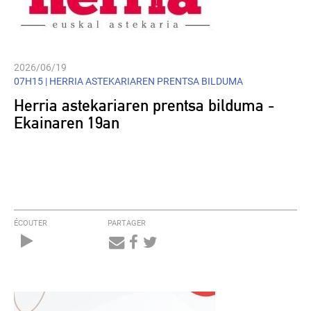
2026/06/19
07H15 |
HERRIA ASTEKARIAREN PRENTSA BILDUMA
Herria astekariaren prentsa bilduma -
Ekainaren 19an
ÉCOUTER
PARTAGER
Audio
Player