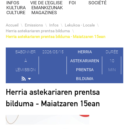
INFOS
VIE DE L’EGLISE
FOI
SOCIÉTÉ
KULTURA
EMANKIZUNAK
CULTURE
MAGAZINES
Accueil
\
Emissions
\
Infos
\
Lekukoa - Locale
\
Herria astekariaren prentsa bilduma
\
Herria astekariaren prentsa bilduma - Maiatzaren 15ean
S'ABONNER
2026/05/15
HERRIA
DURÉE
À
ASTEKARIAREN
10
L'ÉMISSION
PRENTSA
MIN
BILDUMA
Herria astekariaren prentsa
bilduma - Maiatzaren 15ean