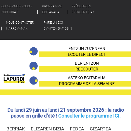
QUI SOMMES-NOUS ?
PROGRAMME
FRÉQUENCES
NOR GIRA ?
EGITARAUA
FREKUENTZIAK
NOUS CONTACTER
FAIRE UN DON
HARREMANAK
EMAITZA BAT EGIN
ENTZUN ZUZENEAN
ÉCOUTER LE DIRECT
BER ENTZUN
RÉÉCOUTER
ASTEKO EGITARAUA
PROGRAMME DE LA SEMAINE
Du lundi 29 juin au lundi 21 septembre 2026 : la radio
passe en grille d’été !
Consulter le programme ICI.
BERRIAK
ELIZAREN BIZIA
FEDEA
GIZARTEA