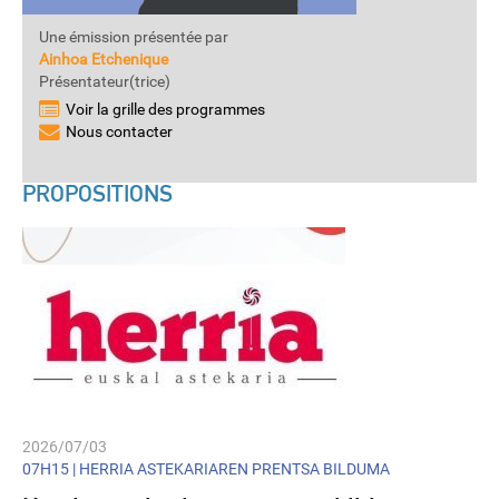
Une émission présentée par
Ainhoa Etchenique
Présentateur(trice)
Voir la grille des programmes
Nous contacter
PROPOSITIONS
2026/07/03
07H15 |
HERRIA ASTEKARIAREN PRENTSA BILDUMA