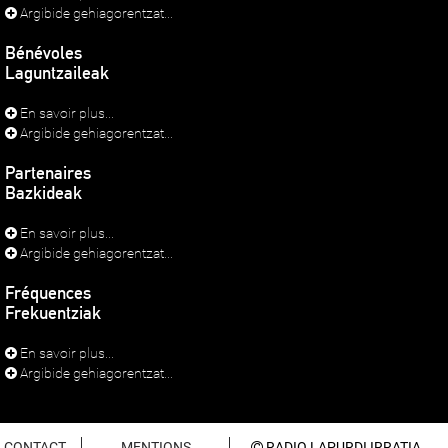
Argibide gehiagorentzat...
Bénévoles
Laguntzaileak
En savoir plus...
Argibide gehiagorentzat...
Partenaires
Bazkideak
En savoir plus...
Argibide gehiagorentzat...
Fréquences
Frekuentziak
En savoir plus...
Argibide gehiagorentzat...
CONTACT
MENTIONS
RADIO LAPURDI IRRATIA