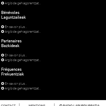
Argibide gehiagorentzat...
Bénévoles
Laguntzaileak
En savoir plus...
Argibide gehiagorentzat...
Partenaires
Bazkideak
En savoir plus...
Argibide gehiagorentzat...
Fréquences
Frekuentziak
En savoir plus...
Argibide gehiagorentzat...
CONTACT
MENTIONS
RADIO LAPURDI IRRATIA