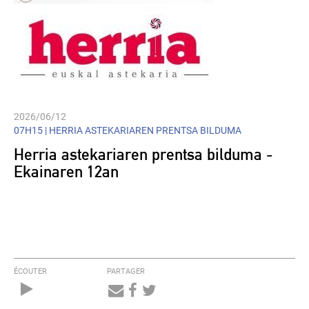
2026/06/12
07H15 |
HERRIA ASTEKARIAREN PRENTSA BILDUMA
Herria astekariaren prentsa bilduma -
Ekainaren 12an
ÉCOUTER
PARTAGER
Audio
Player