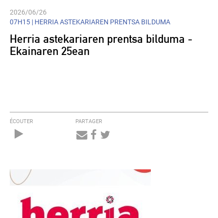
2026/06/26
07H15 |
HERRIA ASTEKARIAREN PRENTSA BILDUMA
Herria astekariaren prentsa bilduma -
Ekainaren 25ean
ÉCOUTER
PARTAGER
Audio
Player