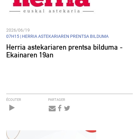
2026/06/19
07H15 |
HERRIA ASTEKARIAREN PRENTSA BILDUMA
Herria astekariaren prentsa bilduma -
Ekainaren 19an
ÉCOUTER
PARTAGER
Audio
Player