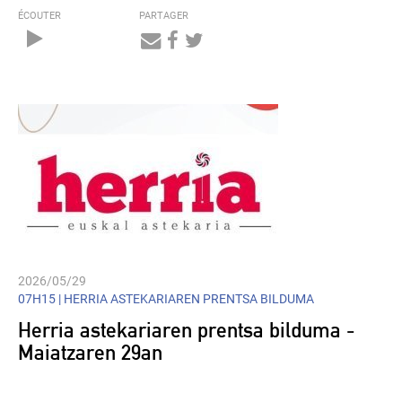
ÉCOUTER
PARTAGER
Audio
Player
2026/05/29
07H15 |
HERRIA ASTEKARIAREN PRENTSA BILDUMA
Herria astekariaren prentsa bilduma -
Maiatzaren 29an