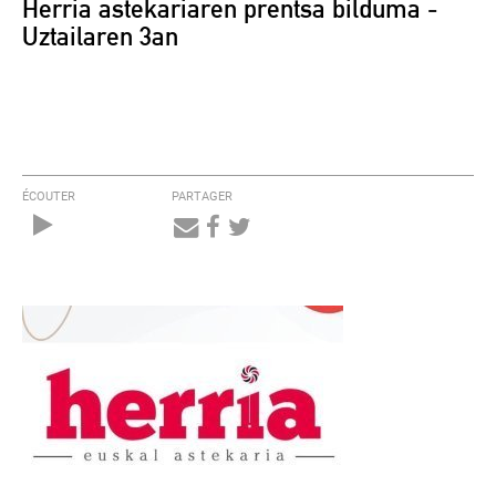
Herria astekariaren prentsa bilduma -
Uztailaren 3an
ÉCOUTER
PARTAGER
Audio
Player