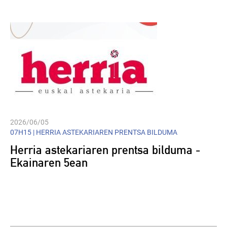
2026/06/05
07H15 |
HERRIA ASTEKARIAREN PRENTSA BILDUMA
Herria astekariaren prentsa bilduma -
Ekainaren 5ean