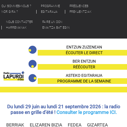
QUI SOMMES-NOUS ?
PROGRAMME
FRÉQUENCES
NOR GIRA ?
EGITARAUA
FREKUENTZIAK
NOUS CONTACTER
FAIRE UN DON
HARREMANAK
EMAITZA BAT EGIN
ENTZUN ZUZENEAN
ÉCOUTER LE DIRECT
BER ENTZUN
RÉÉCOUTER
ASTEKO EGITARAUA
PROGRAMME DE LA SEMAINE
Du lundi 29 juin au lundi 21 septembre 2026 : la radio
passe en grille d’été !
Consulter le programme ICI.
BERRIAK
ELIZAREN BIZIA
FEDEA
GIZARTEA