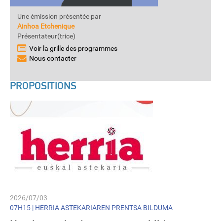
Une émission présentée par
Ainhoa Etchenique
Présentateur(trice)
Voir la grille des programmes
Nous contacter
PROPOSITIONS
2026/07/03
07H15 |
HERRIA ASTEKARIAREN PRENTSA BILDUMA