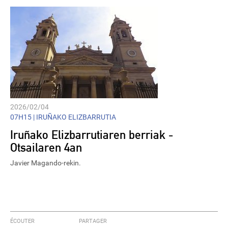
2026/02/04
07H15 |
IRUÑAKO ELIZBARRUTIA
Iruñako Elizbarrutiaren berriak -
Otsailaren 4an
Javier Magando-rekin.
ÉCOUTER
PARTAGER