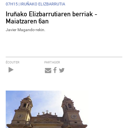
07H15 |
IRUÑAKO ELIZBARRUTIA
Iruñako Elizbarrutiaren berriak -
Maiatzaren 6an
Javier Magando-rekin.
ÉCOUTER
PARTAGER
Audio
Player