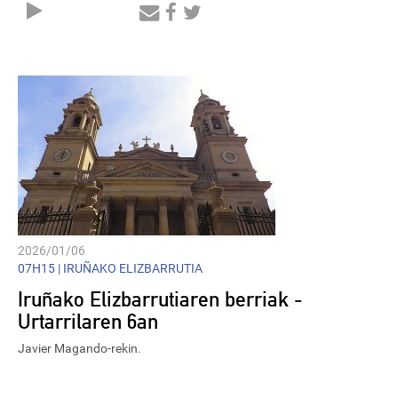
Audio
Player
2026/01/06
07H15 |
IRUÑAKO ELIZBARRUTIA
Iruñako Elizbarrutiaren berriak -
Urtarrilaren 6an
Javier Magando-rekin.