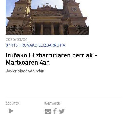
2026/03/04
07H15 |
IRUÑAKO ELIZBARRUTIA
Iruñako Elizbarrutiaren berriak -
Martxoaren 4an
Javier Magando-rekin.
ÉCOUTER
PARTAGER
Audio
Player