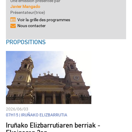
Une émission présentée par
Javier Mangado
Présentateur(trice)
Voir la grille des programmes
Nous contacter
PROPOSITIONS
2026/06/03
07H15 |
IRUÑAKO ELIZBARRUTIA
Iruñako Elizbarrutiaren berriak -