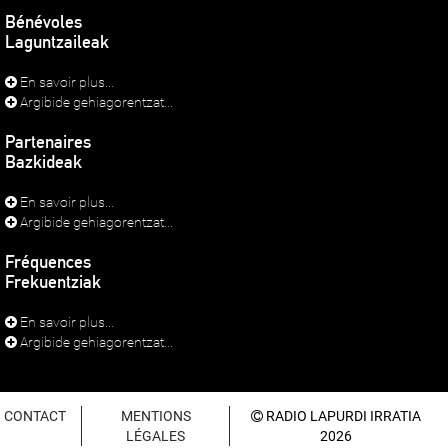
Bénévoles
Laguntzaileak
En savoir plus...
Argibide gehiagorentzat...
Partenaires
Bazkideak
En savoir plus...
Argibide gehiagorentzat...
Fréquences
Frekuentziak
En savoir plus...
Argibide gehiagorentzat...
CONTACT
MENTIONS
RADIO LAPURDI IRRATIA
LÉGALES
2026