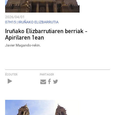
2026/04/01
07H15 |
IRUÑAKO ELIZBARRUTIA
Iruñako Elizbarrutiaren berriak -
Apirilaren 1ean
Javier Magando-rekin.
ÉCOUTER
PARTAGER
Audio
Player