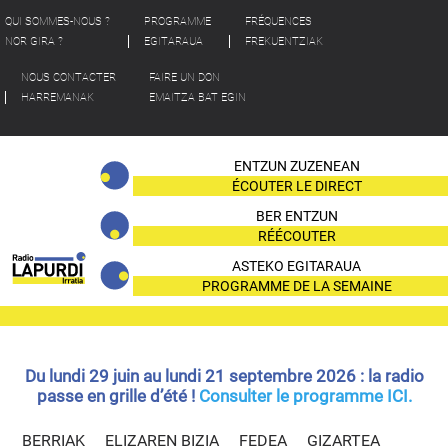
QUI SOMMES-NOUS ?
PROGRAMME
FRÉQUENCES
NOR GIRA ?
EGITARAUA
FREKUENTZIAK
NOUS CONTACTER
FAIRE UN DON
HARREMANAK
EMAITZA BAT EGIN
ENTZUN ZUZENEAN
ÉCOUTER LE DIRECT
BER ENTZUN
RÉÉCOUTER
ASTEKO EGITARAUA
PROGRAMME DE LA SEMAINE
Du lundi 29 juin au lundi 21 septembre 2026 : la radio
passe en grille d’été !
Consulter le programme ICI.
BERRIAK
ELIZAREN BIZIA
FEDEA
GIZARTEA