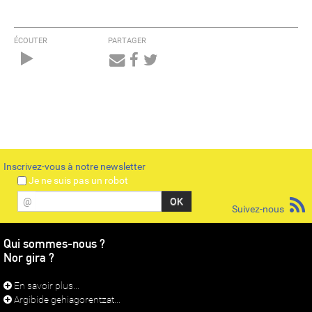
ÉCOUTER
PARTAGER
Audio
Player
Inscrivez-vous à notre newsletter
Je ne suis pas un robot
@
Suivez-nous
Qui sommes-nous ?
Nor gira ?
En savoir plus...
Argibide gehiagorentzat...