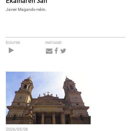
Ekainaren 3an
Javier Magando-rekin.
ÉCOUTER
PARTAGER
Audio
Player
2026/05/06