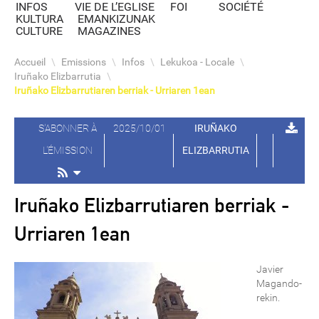
INFOS
VIE DE L’EGLISE
FOI
SOCIÉTÉ
KULTURA
EMANKIZUNAK
CULTURE
MAGAZINES
Accueil
\
Emissions
\
Infos
\
Lekukoa - Locale
\
Iruñako Elizbarrutia
\
Iruñako Elizbarrutiaren berriak - Urriaren 1ean
S'ABONNER À
2025/10/01
IRUÑAKO
L'ÉMISSION
ELIZBARRUTIA
Iruñako Elizbarrutiaren berriak -
Urriaren 1ean
Javier
Magando-
rekin.