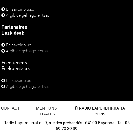
En savoir plus...
Argibide gehiagorentzat...
Partenaires
Bazkideak
En savoir plus...
Argibide gehiagorentzat...
Fréquences
Frekuentziak
En savoir plus...
Argibide gehiagorentzat...
CONTACT
MENTIONS
RADIO LAPURDI IRRATIA
LÉGALES
2026
Radio Lapurdi Irratia - 9, rue des prébendés - 64100 Bayonne - Tel : 05
59 70 39 39