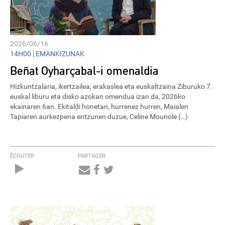
2026/06/16
14H00 |
EMANKIZUNAK
Beñat Oyharçabal-i omenaldia
Hizkuntzalaria, ikertzailea, erakaslea eta euskaltzaina Ziburuko 7.
euskal liburu eta disko azokan omendua izan da, 2026ko
ekainaren 6an. Ekitaldi honetan, hurrenez hurren, Maialen
Tapiaren aurkezpena entzunen duzue, Celine Mounole (…)
ÉCOUTER
PARTAGER
Audio
Player