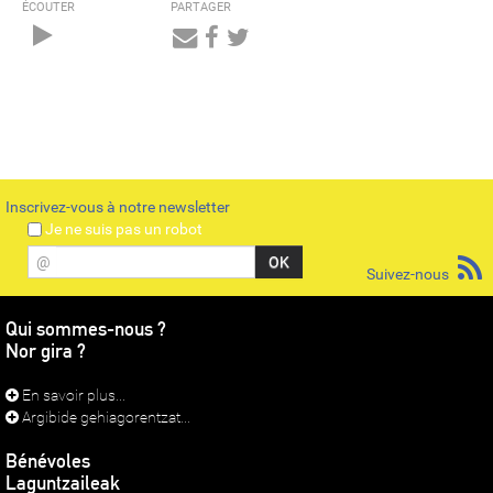
ÉCOUTER
PARTAGER
Audio
Player
Inscrivez-vous à notre newsletter
Je ne suis pas un robot
@
Suivez-nous
Qui sommes-nous ?
Nor gira ?
En savoir plus...
Argibide gehiagorentzat...
Bénévoles
Laguntzaileak