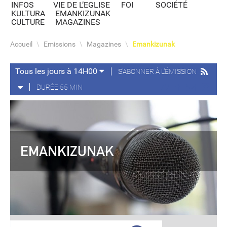
INFOS
VIE DE L’EGLISE
FOI
SOCIÉTÉ
KULTURA
EMANKIZUNAK
CULTURE
MAGAZINES
Accueil
\
Emissions
\
Magazines
\
Emankizunak
Tous les jours à 14H00
S'ABONNER À L'ÉMISSION
DURÉE 55 MIN
EMANKIZUNAK