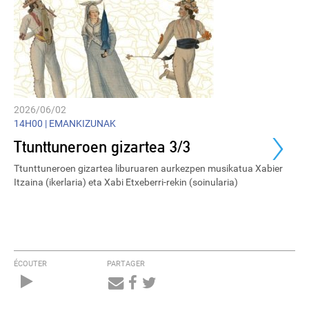
2026/06/02
›
14H00 |
EMANKIZUNAK
Ttunttuneroen gizartea 3/3
Ttunttuneroen gizartea liburuaren aurkezpen musikatua Xabier
Itzaina (ikerlaria) eta Xabi Etxeberri-rekin (soinularia)
ÉCOUTER
PARTAGER
Audio
Player