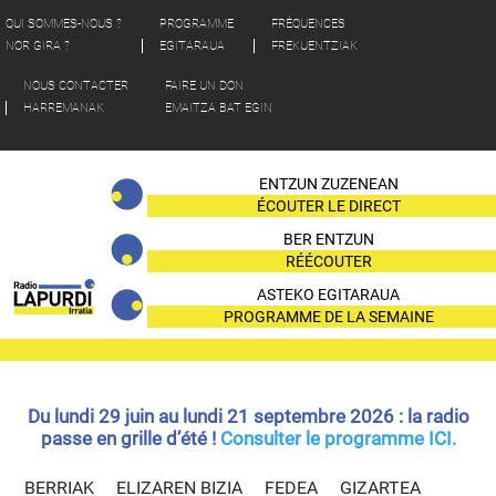
QUI SOMMES-NOUS ?
PROGRAMME
FRÉQUENCES
NOR GIRA ?
EGITARAUA
FREKUENTZIAK
NOUS CONTACTER
FAIRE UN DON
HARREMANAK
EMAITZA BAT EGIN
ENTZUN ZUZENEAN
ÉCOUTER LE DIRECT
BER ENTZUN
RÉÉCOUTER
ASTEKO EGITARAUA
PROGRAMME DE LA SEMAINE
Du lundi 29 juin au lundi 21 septembre 2026 : la radio
passe en grille d’été !
Consulter le programme ICI.
BERRIAK
ELIZAREN BIZIA
FEDEA
GIZARTEA