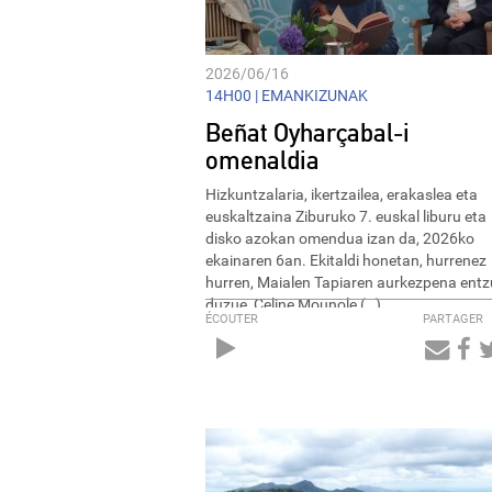
2026/06/16
14H00 |
EMANKIZUNAK
Beñat Oyharçabal-i
omenaldia
Hizkuntzalaria, ikertzailea, erakaslea eta
euskaltzaina Ziburuko 7. euskal liburu eta
disko azokan omendua izan da, 2026ko
ekainaren 6an. Ekitaldi honetan, hurrenez
hurren, Maialen Tapiaren aurkezpena ent
duzue, Celine Mounole (…)
ÉCOUTER
PARTAGER
Audio
Player