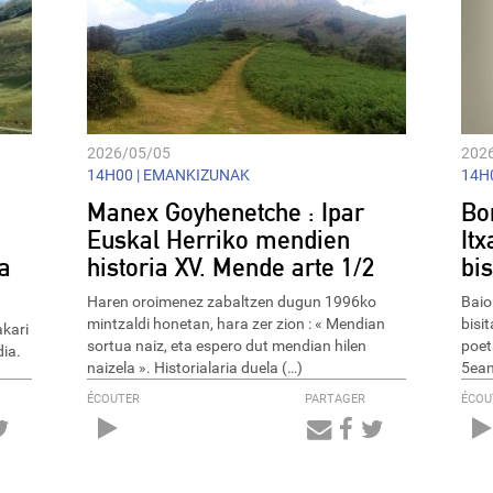
2026/05/05
202
14H00 |
EMANKIZUNAK
14H0
Manex Goyhenetche : Ipar
Bo
Euskal Herriko mendien
It
a
historia XV. Mende arte 1/2
bis
Haren oroimenez zabaltzen dugun 1996ko
Baio
mintzaldi honetan, hara zer zion : « Mendian
bisi
akari
sortua naiz, eta espero dut mendian hilen
poet
ia.
naizela ». Historialaria duela (…)
5ean
ÉCOUTER
PARTAGER
ÉCOU
Audio
Player