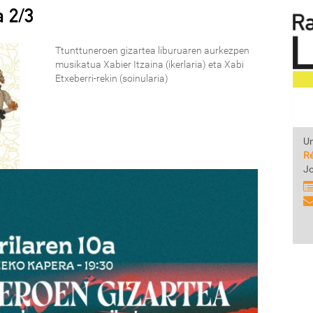
a 2/3
Ttunttuneroen gizartea liburuaren aurkezpen
musikatua Xabier Itzaina (ikerlaria) eta Xabi
Etxeberri-rekin (soinularia)
Un
Ré
Jo