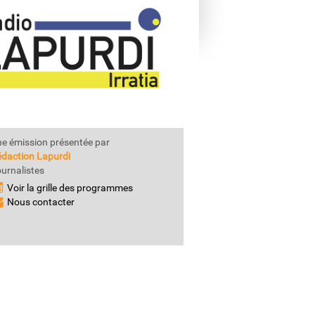
e émission présentée par
daction Lapurdi
urnalistes
Voir la grille des programmes
Nous contacter