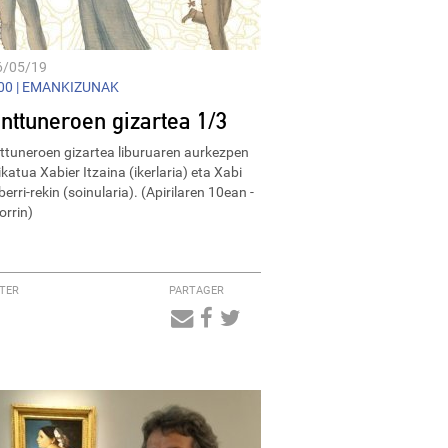
6/05/19
0 |
EMANKIZUNAK
unttuneroen gizartea 1/3
ttuneroen gizartea liburuaren aurkezpen
katua Xabier Itzaina (ikerlaria) eta Xabi
erri-rekin (soinularia). (Apirilaren 10ean -
orrin)
TER
PARTAGER
Audio
Player