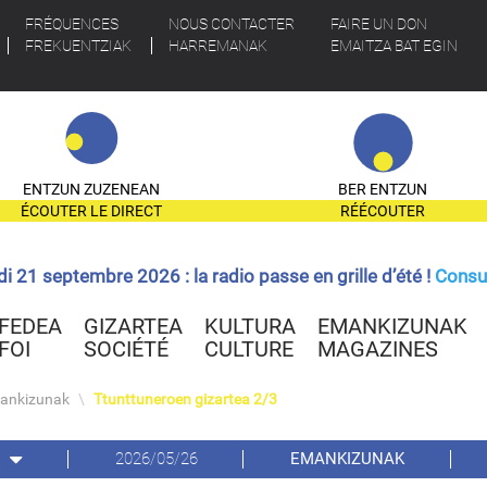
FRÉQUENCES
NOUS CONTACTER
FAIRE UN DON
FREKUENTZIAK
HARREMANAK
EMAITZA BAT EGIN
ENTZUN ZUZENEAN
BER ENTZUN
ÉCOUTER LE DIRECT
RÉÉCOUTER
ndi 21 septembre 2026 : la radio passe en grille d’été !
Consul
FEDEA
GIZARTEA
KULTURA
EMANKIZUNAK
FOI
SOCIÉTÉ
CULTURE
MAGAZINES
ankizunak
\
Ttunttuneroen gizartea 2/3
2026/05/26
EMANKIZUNAK