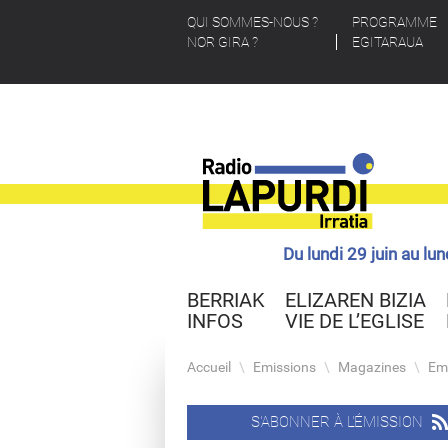
QUI SOMMES-NOUS ?
PROGRAMME
NOR GIRA ?
EGITARAUA
Du lundi 29 juin au lu
BERRIAK
ELIZAREN BIZIA
INFOS
VIE DE L’EGLISE
Accueil
\
Emissions
\
Magazines
\
Em
S'ABONNER À L'ÉMISSION