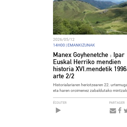
2026/05/12
14H00 |
EMANKIZUNAK
Manex Goyhenetche : Ipar
Euskal Herriko mendien
historia XVI.mendetik 1996
arte 2/2
Historialariaren heriotzearen 22. urtemug
eta haren oroimenez zabaldutako mintzald
ÉCOUTER
PARTAGER
Audio
Player