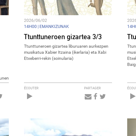
2026/06/02
202
14H00 |
EMANKIZUNAK
14H0
Ttunttuneroen gizartea 3/3
Tt
Ttunttuneroen gizartea liburuaren aurkezpen
Ttun
musikatua Xabier Itzaina (ikerlaria) eta Xabi
musi
Etxeberri-rekin (soinularia)
Etxeb
Baig
zunen
ÉCOUTER
PARTAGER
ÉCOU
Audio
Player