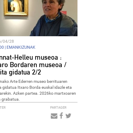
6/04/28
0 |
EMANKIZUNAK
nnat-Helleu museoa :
xaro Bordaren museoa /
ita gidatua 2/2
nako Arte Ederren museo berrituaren
ta gidatua Itxaro Borda euskal idazle eta
arekin. Azken partea. 2026ko martxoaren
 grabatua.
TER
PARTAGER
Audio
Player