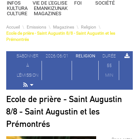
INFOS
VIE DE L’EGLISE
FOI
SOCIÉTÉ
KULTURA
EMANKIZUNAK
CULTURE
MAGAZINES
Accueil
\
Emissions
\
Magazines
\
Religion
\
Ecole de prière - Saint Augustin 8/8 - Saint Augustin et les
Prémontrés
S'ABONNER
2026/06/01
RELIGION
DURÉE
À
55
L'ÉMISSION
MIN
Ecole de prière - Saint Augustin
8/8 - Saint Augustin et les
Prémontrés