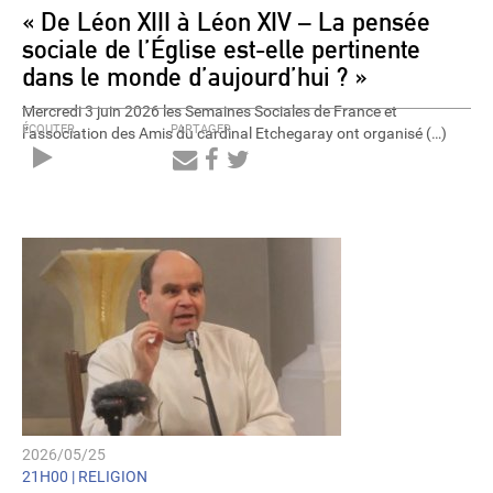
« De Léon XIII à Léon XIV – La pensée
sociale de l’Église est-elle pertinente
dans le monde d’aujourd’hui ? »
Mercredi 3 juin 2026 les Semaines Sociales de France et
ÉCOUTER
PARTAGER
l’association des Amis du cardinal Etchegaray ont organisé (…)
Audio
Player
2026/05/25
21H00 |
RELIGION