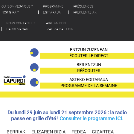
QUI SOMMES-NOUS ?
PROGRAMME
FRÉQUENCES
NOR GIRA ?
EGITARAUA
FREKUENTZIAK
NOUS CONTACTER
FAIRE UN DON
HARREMANAK
EMAITZA BAT EGIN
ENTZUN ZUZENEAN
ÉCOUTER LE DIRECT
BER ENTZUN
RÉÉCOUTER
ASTEKO EGITARAUA
PROGRAMME DE LA SEMAINE
Du lundi 29 juin au lundi 21 septembre 2026 : la radio
passe en grille d’été !
Consulter le programme ICI.
BERRIAK
ELIZAREN BIZIA
FEDEA
GIZARTEA