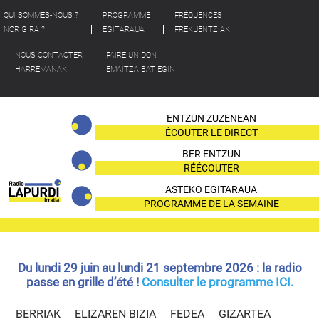
QUI SOMMES-NOUS ?
PROGRAMME
FRÉQUENCES
NOR GIRA ?
EGITARAUA
FREKUENTZIAK
NOUS CONTACTER
FAIRE UN DON
HARREMANAK
EMAITZA BAT EGIN
ENTZUN ZUZENEAN
ÉCOUTER LE DIRECT
BER ENTZUN
RÉÉCOUTER
ASTEKO EGITARAUA
PROGRAMME DE LA SEMAINE
Du lundi 29 juin au lundi 21 septembre 2026 : la radio
passe en grille d’été !
Consulter le programme ICI.
BERRIAK
ELIZAREN BIZIA
FEDEA
GIZARTEA