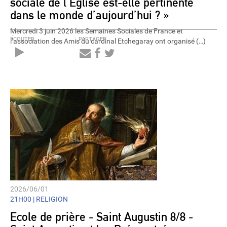
sociale de l’Église est-elle pertinente
dans le monde d’aujourd’hui ? »
Mercredi 3 juin 2026 les Semaines Sociales de France et
ÉCOUTER
PARTAGER
l’association des Amis du cardinal Etchegaray ont organisé (…)
Audio
Player
2026/06/01
21H00 |
RELIGION
Ecole de prière - Saint Augustin 8/8 -