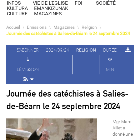
INFOS
VIE DE L’EGLISE
FOI
SOCIÉTÉ
KULTURA
EMANKIZUNAK
CULTURE
MAGAZINES
Accueil
\
Emissions
\
Magazines
\
Religion
\
Journée des catéchistes à Salies-de-Béarn le 24 septembre 2024
S'ABONNER
2024/09/24
RELIGION
DURÉE
À
55
L'ÉMISSION
MIN
Journée des catéchistes à Salies-
de-Béarn le 24 septembre 2024
Mgr Marc
Aillet a
donné une